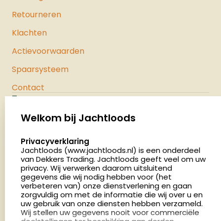
Retourneren
Klachten
Actievoorwaarden
Spaarsysteem
Contact
Jachtloods
Palenrij 1
Welkom bij Jachtloods
5411 LX Zeeland
select language
Privacyverklaring
Nederland
Jachtloods (www.jachtloods.nl) is een onderdeel
van Dekkers Trading. Jachtloods geeft veel om uw
privacy. Wij verwerken daarom uitsluitend
4.8
gegevens die wij nodig hebben voor (het
2886 beoordelingen
verbeteren van) onze dienstverlening en gaan
Openingstijden
zorgvuldig om met de informatie die wij over u en
Dinsdag en donderdag: 13:00 - 17:00 én 18:00 - 21:00
uw gebruik van onze diensten hebben verzameld.
Wij stellen uw gegevens nooit voor commerciële
uur