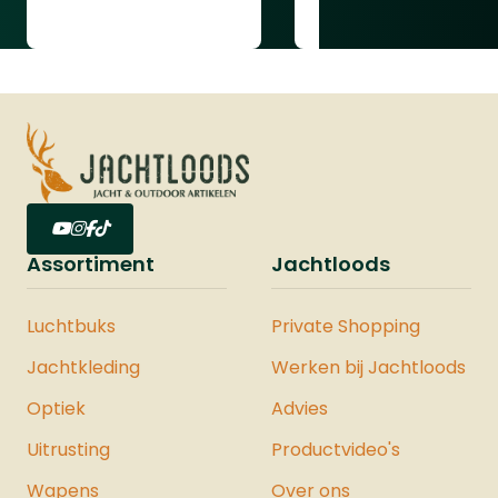
adjustment range: 20MRADTurret type:
exposed locking turretsarticle 17260
Assortiment
Jachtloods
Luchtbuks
Private Shopping
Jachtkleding
Werken bij Jachtloods
Optiek
Advies
Uitrusting
Productvideo's
Wapens
Over ons