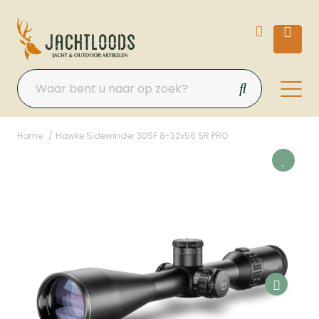
Home
Hawke Sidewinder 30SF 8-32x56 SR PRO