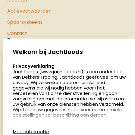
Actievoorwaarden
Spaarsysteem
Contact
Jachtloods
Palenrij 1
Welkom bij Jachtloods
5411 LX Zeeland
select language
Privacyverklaring
Nederland
Jachtloods (www.jachtloods.nl) is een onderdeel
van Dekkers Trading. Jachtloods geeft veel om uw
4.8
privacy. Wij verwerken daarom uitsluitend
2883 beoordelingen
gegevens die wij nodig hebben voor (het
verbeteren van) onze dienstverlening en gaan
Openingstijden
zorgvuldig om met de informatie die wij over u en
Dinsdag en donderdag: 13:00 - 17:00 én 18:00 - 21:00
uw gebruik van onze diensten hebben verzameld.
Wij stellen uw gegevens nooit voor commerciële
uur
doelstellingen ter beschikking aan derden.
Winkelen op afspraak
Cookies
Woensdag: 09:00 - 15:00 uur
Meer informatie
Afspraak maken