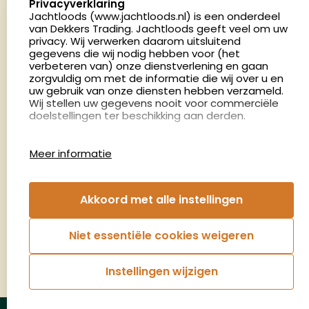
Privacyverklaring
Nederland
Jachtloods (www.jachtloods.nl) is een onderdeel
van Dekkers Trading. Jachtloods geeft veel om uw
privacy. Wij verwerken daarom uitsluitend
4.8
gegevens die wij nodig hebben voor (het
2879 beoordelingen
verbeteren van) onze dienstverlening en gaan
Openingstijden
zorgvuldig om met de informatie die wij over u en
Dinsdag en donderdag: 13:00 - 17:00 én 18:00 - 21:00
uw gebruik van onze diensten hebben verzameld.
Wij stellen uw gegevens nooit voor commerciële
uur
doelstellingen ter beschikking aan derden.
Winkelen op afspraak
Cookies
Woensdag: 09:00 - 15:00 uur
Meer informatie
Afspraak maken
Google Analytics
Jachtloods maakt gebruik van Google Analytics
om bij te houden hoe gebruikers de website
Nieuwsbrief
Akkoord met alle instellingen
gebruiken en hoe effectief de Adwords-
advertenties van Dekkers trading bij Google
€5,- kortingsbon voor uw volgende bestelling.
zoekresultaatpagina’s zijn. De aldus verkregen
Niet essentiële cookies weigeren
informatie wordt, met inbegrip van het adres van
Blijf op de hoogte van het laatste nieuws
uw computer (IP-adres), overgebracht naar en
door Google opgeslagen op servers in de
Instellingen wijzigen
Verenigde Staten. Lees het privacybeleid van
Aanmelden
Google voor meer informatie. U treft ook het
privacybeleid van Google Analytics hier aan.
© Jachtloods 2026 |
Algemene voorwaarden
|
Privacyverklaring