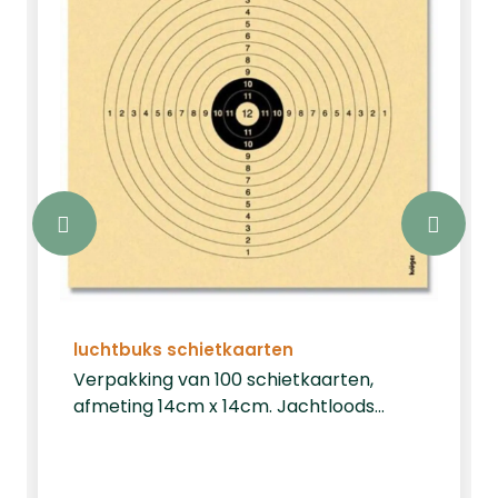
luchtbuks schietkaarten
Verpakking van 100 schietkaarten,
afmeting 14cm x 14cm. Jachtloods
heeft&nbsp;vele verschillende
producten in huis om op te schieten
zoals schietkaarten en schietkasten.