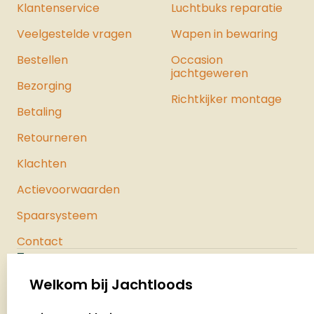
Klantenservice
Luchtbuks reparatie
Veelgestelde vragen
Wapen in bewaring
Bestellen
Occasion
jachtgeweren
Bezorging
Richtkijker montage
Betaling
Retourneren
Klachten
Actievoorwaarden
Spaarsysteem
Contact
Jachtloods
Palenrij 1
Welkom bij Jachtloods
5411 LX Zeeland
select language