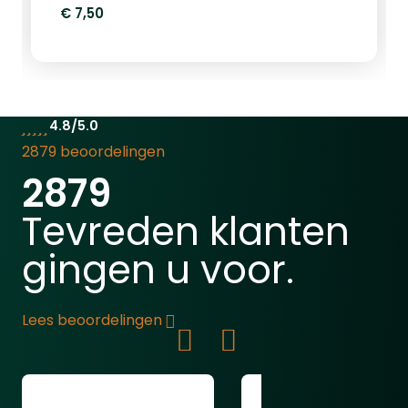
Ontdek hier meer over ratten schieten
€ 7,50
met een luchtbuks.
4.8/5.0
2879 beoordelingen
2879
Tevreden klanten
gingen u voor.
Lees beoordelingen