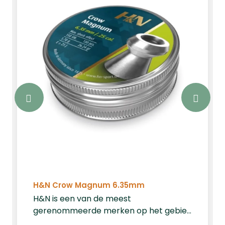
H&N Crow Magnum 6.35mm
H&N is een van de meest
gerenommeerde merken op het gebied
van luchtbuks kogeltjes. De H&N Crow