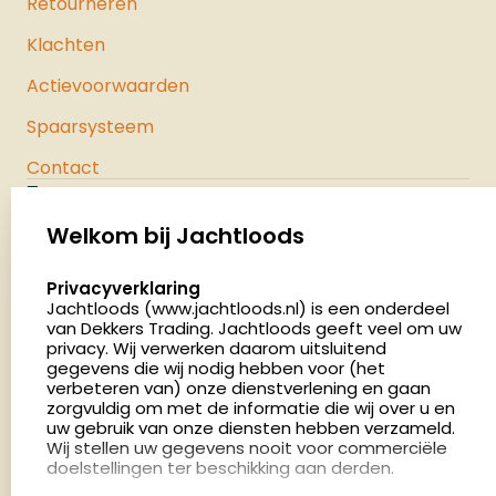
Retourneren
Klachten
Actievoorwaarden
Spaarsysteem
Contact
Jachtloods
Palenrij 1
Welkom bij Jachtloods
5411 LX Zeeland
select language
Privacyverklaring
Nederland
Jachtloods (www.jachtloods.nl) is een onderdeel
van Dekkers Trading. Jachtloods geeft veel om uw
4.8
privacy. Wij verwerken daarom uitsluitend
2883 beoordelingen
gegevens die wij nodig hebben voor (het
verbeteren van) onze dienstverlening en gaan
Openingstijden
zorgvuldig om met de informatie die wij over u en
Dinsdag en donderdag: 13:00 - 17:00 én 18:00 - 21:00
uw gebruik van onze diensten hebben verzameld.
Wij stellen uw gegevens nooit voor commerciële
uur
doelstellingen ter beschikking aan derden.
Winkelen op afspraak