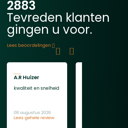
Verpakt per 200 stuks.
2883
Tevreden klanten
gingen u voor.
Lees beoordelingen
A.R Huizer
leendert van
oudenaarden
kwaliteit en snelheid
ging gewoon goed
08 augustus 2026
Lees gehele review
08 augustus 2026
Lees gehele review