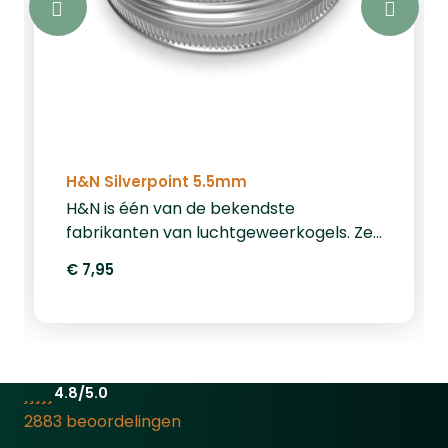
H&N Silverpoint 5.5mm
H&N is één van de bekendste
fabrikanten van luchtgeweerkogels. Ze
zijn bekend geworden om de H&N
€ 7,95
Baracuda en H&N Field Target Trophy.
H&N kogeltjes zijn steeds gelijk in
kwaliteit van batch tot batch. De H&N
Silverpoint 5.5mm is een accurate
luchtdrukkogel voor middellange
4.8/5.0
afstanden. Het kogeltje heeft een
2883 beoordelingen
gewicht van 1,11gram / 17,13 grain.