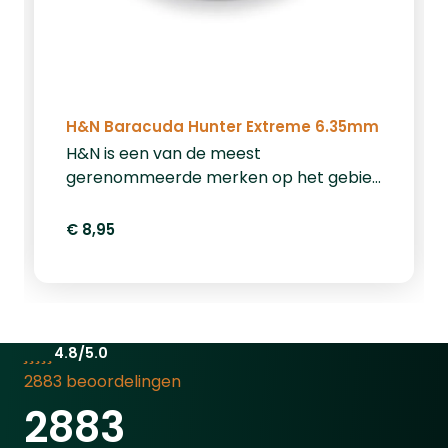
H&N Baracuda Hunter Extreme 6.35mm
H&N is een van de meest
gerenommeerde merken op het gebied
van luchtbuks kogeltjes. De H&N
Baracuda Hunter Extreme 6.35mm is
€ 8,95
het luchtbukskogeltje met maximaal
shock effect, dankzij de kruisvormige
hollow-point. Goed geschikt voor
ongedierte. Het gewicht is 28,24 grain,
verpakt per 150 stuks.
4.8/5.0
2883 beoordelingen
2883