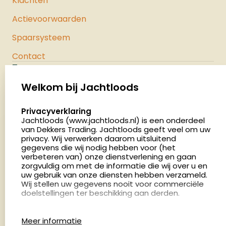
Klachten
Actievoorwaarden
Spaarsysteem
Contact
Jachtloods
Palenrij 1
Welkom bij Jachtloods
5411 LX Zeeland
select language
Privacyverklaring
Nederland
Jachtloods (www.jachtloods.nl) is een onderdeel
van Dekkers Trading. Jachtloods geeft veel om uw
4.8
privacy. Wij verwerken daarom uitsluitend
2883 beoordelingen
gegevens die wij nodig hebben voor (het
verbeteren van) onze dienstverlening en gaan
Openingstijden
zorgvuldig om met de informatie die wij over u en
Dinsdag en donderdag: 13:00 - 17:00 én 18:00 - 21:00
uw gebruik van onze diensten hebben verzameld.
Wij stellen uw gegevens nooit voor commerciële
uur
doelstellingen ter beschikking aan derden.
Winkelen op afspraak
Cookies
Woensdag: 09:00 - 15:00 uur
Meer informatie
Afspraak maken