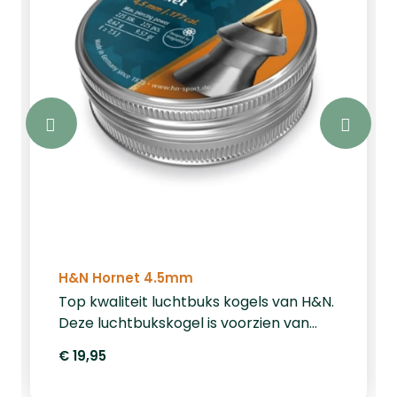
H&N Hornet 4.5mm
Top kwaliteit luchtbuks kogels van H&N.
Deze luchtbukskogel is voorzien van
een spitskop met messing punt. Deze
€ 19,95
messing punt vouwt open bij inslag.
Gewicht per kogeltje is 0.65 gram