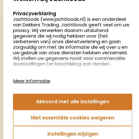
5411 LX Zeeland
select language
Privacyverklaring
Nederland
Jachtloods (www.jachtloods.nl) is een onderdeel
van Dekkers Trading. Jachtloods geeft veel om uw
4.8
privacy. Wij verwerken daarom uitsluitend
2883 beoordelingen
gegevens die wij nodig hebben voor (het
verbeteren van) onze dienstverlening en gaan
Openingstijden
zorgvuldig om met de informatie die wij over u en
Dinsdag en donderdag: 13:00 - 17:00 én 18:00 - 21:00
uw gebruik van onze diensten hebben verzameld.
Wij stellen uw gegevens nooit voor commerciële
uur
doelstellingen ter beschikking aan derden.
Winkelen op afspraak
Cookies
Woensdag: 09:00 - 15:00 uur
Meer informatie
Afspraak maken
Google Analytics
Jachtloods maakt gebruik van Google Analytics
om bij te houden hoe gebruikers de website
Nieuwsbrief
Akkoord met alle instellingen
gebruiken en hoe effectief de Adwords-
advertenties van Dekkers trading bij Google
€5,- kortingsbon voor uw volgende bestelling.
zoekresultaatpagina’s zijn. De aldus verkregen
Niet essentiële cookies weigeren
informatie wordt, met inbegrip van het adres van
Blijf op de hoogte van het laatste nieuws
uw computer (IP-adres), overgebracht naar en
door Google opgeslagen op servers in de
Instellingen wijzigen
Verenigde Staten. Lees het privacybeleid van
Aanmelden