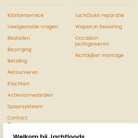
Klantenservice
Luchtbuks reparatie
Veelgestelde vragen
Wapen in bewaring
Bestellen
Occasion
jachtgeweren
Bezorging
Richtkijker montage
Betaling
Retourneren
Klachten
Actievoorwaarden
Spaarsysteem
Contact
Jachtloods
Palenrij 1
Welkom bij Jachtloods