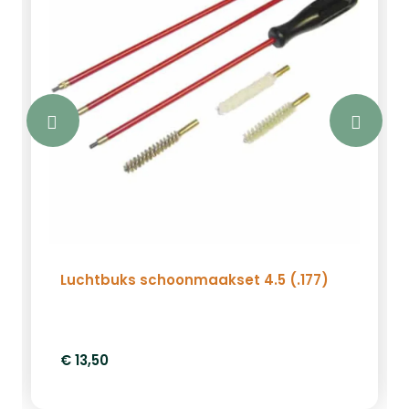
kogeltjes bij deze set. Wanneer u kiest
voor kaliber 4.5 ontvangt u 500 stuks
Excite plinking 4.5, wanneer u kiest voor
kaliber 5.5 ontvangt u 250 stuks Excite
plinking 5.5.SpecificatiesWeihrauch
HW50SGroene DBS Elite
foudraalMagnum kogelvanger100
SchietkaartenKogeltjes: 4.5mm 500
stuks Excite Plinking of 5.5mm 250 stuks
Excite plinking (afhankelijk van het
kaliber)
Luchtbuks schoonmaakset 4.5 (.177)
€ 13,50