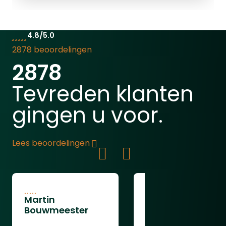
gelvanger
4.8/5.0
2878 beoordelingen
2878
Tevreden klanten
ooie
gingen u voor.
Lees beoordelingen
Martin
Jan Geboers
Bouwmeester
zeer snelle en