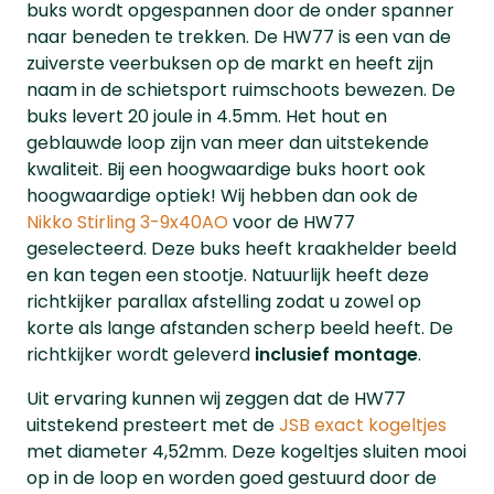
buks wordt opgespannen door de onder spanner
naar beneden te trekken. De HW77 is een van de
zuiverste veerbuksen op de markt en heeft zijn
naam in de schietsport ruimschoots bewezen. De
buks levert 20 joule in 4.5mm. Het hout en
geblauwde loop zijn van meer dan uitstekende
kwaliteit. Bij een hoogwaardige buks hoort ook
hoogwaardige optiek! Wij hebben dan ook de
Nikko Stirling 3-9x40AO
voor de HW77
geselecteerd. Deze buks heeft kraakhelder beeld
en kan tegen een stootje. Natuurlijk heeft deze
richtkijker parallax afstelling zodat u zowel op
korte als lange afstanden scherp beeld heeft. De
richtkijker wordt geleverd
inclusief montage
.
Uit ervaring kunnen wij zeggen dat de HW77
uitstekend presteert met de
JSB exact kogeltjes
met diameter 4,52mm. Deze kogeltjes sluiten mooi
op in de loop en worden goed gestuurd door de