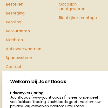
Bestellen
Occasion
jachtgeweren
Bezorging
Richtkijker montage
Betaling
Retourneren
Klachten
Actievoorwaarden
Spaarsysteem
Contact
Jachtloods
Palenrij 1
Welkom bij Jachtloods
5411 LX Zeeland
select language
Privacyverklaring
Nederland
Jachtloods (www.jachtloods.nl) is een onderdeel
van Dekkers Trading. Jachtloods geeft veel om uw
4.8
privacy. Wij verwerken daarom uitsluitend