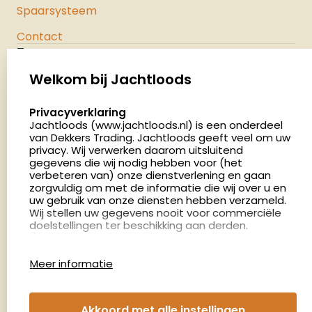
Spaarsysteem
Contact
Jachtloods
Palenrij 1
Welkom bij Jachtloods
5411 LX Zeeland
select language
Privacyverklaring
Nederland
Jachtloods (www.jachtloods.nl) is een onderdeel
van Dekkers Trading. Jachtloods geeft veel om uw
privacy. Wij verwerken daarom uitsluitend
4.8
gegevens die wij nodig hebben voor (het
2879 beoordelingen
verbeteren van) onze dienstverlening en gaan
Openingstijden
zorgvuldig om met de informatie die wij over u en
Dinsdag en donderdag: 13:00 - 17:00 én 18:00 - 21:00
uw gebruik van onze diensten hebben verzameld.
Wij stellen uw gegevens nooit voor commerciële
uur
doelstellingen ter beschikking aan derden.
Winkelen op afspraak
Cookies
Woensdag: 09:00 - 15:00 uur
Meer informatie
Afspraak maken
Google Analytics
Jachtloods maakt gebruik van Google Analytics
om bij te houden hoe gebruikers de website
Nieuwsbrief
Akkoord met alle instellingen