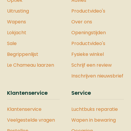
Optiek
Advies
schutters als beginners die op zoek zijn
Uitrusting
Productvideo's
naar een betrouwbaar en krachtig
verdedigingsmiddel. Met zijn robuuste
Wapens
Over ons
constructie, gebruiksgemak en
Lokjacht
uitbreidbaarheid is dit pistool een
Openingstijden
uitstekende keuze voor persoonlijke
Sale
Productvideo's
veiligheid.Specificaties:Merk:
VESTAModel: PDW50 20J - Dutch
Begrippenlijst
Fysieke winkel
VersionSysteem: CO2Kaliber
Le Chameau laarzen
Schrijf een review
.50Gewicht: 700 gramLengte: 22
cmMagazijn: JaVeiligheid: JaJoule: 19,9
Inschrijven nieuwsbrief
JouleMontage Rail: NeeDe Vesta
Sentinel is ook verkrijgbaar als
Klantenservice
Service
onderdeel van een complete Vesta
Krachtset. Deze set bevat zorgvuldig
Klantenservice
Luchtbuks reparatie
geselecteerde producten waarmee u
de maximale kracht uit het pistool
Veelgestelde vragen
Wapen in bewaring
haalt. Bekijk hier ons hele assortiment
Bestellen
luchtpistolen.
Occasion