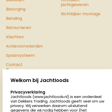
jachtgeweren
Bezorging
Richtkijker montage
Betaling
Retourneren
Klachten
Actievoorwaarden
Spaarsysteem
Contact
Jachtloods
Palenrij 1
Welkom bij Jachtloods
5411 LX Zeeland
select language
Privacyverklaring
Nederland
Jachtloods (www.jachtloods.nl) is een onderdeel
van Dekkers Trading. Jachtloods geeft veel om uw
4.8
privacy. Wij verwerken daarom uitsluitend
2878 beoordelingen
gegevens die wij nodig hebben voor (het