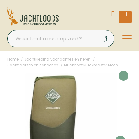
Home
Jachtkleding voor dames en heren
Jachtlaarzen en schoenen
Muckboot Muckmaster Moss