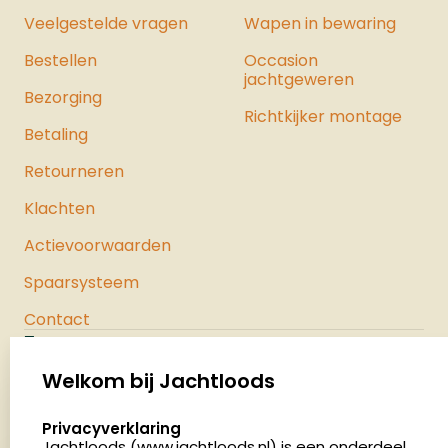
de maximale kracht uit het pistool
Veelgestelde vragen
Wapen in bewaring
haalt. Bekijk hier ons hele assortiment
Bestellen
luchtpistolen.
Occasion
jachtgeweren
Bezorging
Richtkijker montage
Betaling
Retourneren
Klachten
Actievoorwaarden
Spaarsysteem
Contact
Jachtloods
Palenrij 1
Welkom bij Jachtloods
5411 LX Zeeland
select language
Privacyverklaring
Nederland
Jachtloods (www.jachtloods.nl) is een onderdeel