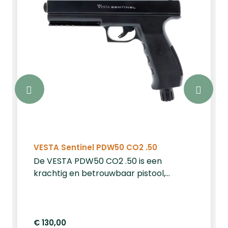
VESTA Sentinel PDW50 CO2 .50
De VESTA PDW50 CO2 .50 is een
krachtig en betrouwbaar pistool,
speciaal ontworpen voor home
defense. Met een indrukwekkende
kracht van 20 Joule en compatibiliteit
met .50 kaliber ballen, biedt dit pistool
€ 130,00