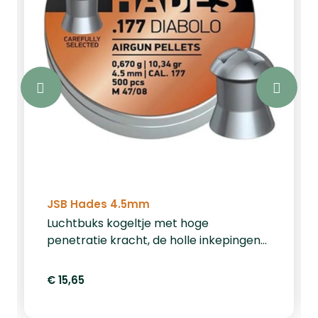
JSB Hades 4.5mm
Luchtbuks kogeltje met hoge
penetratie kracht, de holle inkepingen
van het kogeltje vouwen open bij
impact. Gewicht per kogeltje 10,34 grain
€ 15,65
/ 0.670 gram, verpakt per 500 stuks.