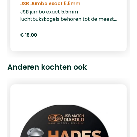
JSB Jumbo exact 5.5mm
JSB jumbo exact 5.5mm
luchtbukskogels behoren tot de meest
precieze en consistente
luchtbukskogeltjes op de markt. Deze
€ 18,00
5.52mm kogeltjes hebben een gewicht
van 1,03 gram/15,89 grain. Een blikje
bevat 500 kogeltjes. Op zoek naar
andere formaten? Bekijk ze hier.
Anderen kochten ook