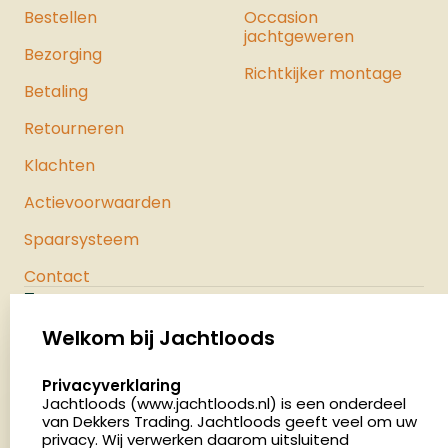
Bestellen
Occasion
jachtgeweren
Bezorging
Richtkijker montage
Betaling
Retourneren
Klachten
Actievoorwaarden
Spaarsysteem
Contact
Jachtloods
Palenrij 1
Welkom bij Jachtloods
5411 LX Zeeland
select language
Privacyverklaring
Nederland
Jachtloods (www.jachtloods.nl) is een onderdeel
van Dekkers Trading. Jachtloods geeft veel om uw
4.8
privacy. Wij verwerken daarom uitsluitend