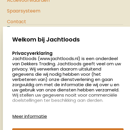
Actievoorwaarden
Spaarsysteem
Contact
Jachtloods
Palenrij 1
Welkom bij Jachtloods
5411 LX Zeeland
select language
Privacyverklaring
Nederland
Jachtloods (www.jachtloods.nl) is een onderdeel
van Dekkers Trading. Jachtloods geeft veel om uw
4.8
privacy. Wij verwerken daarom uitsluitend
2878 beoordelingen
gegevens die wij nodig hebben voor (het
verbeteren van) onze dienstverlening en gaan
Openingstijden
zorgvuldig om met de informatie die wij over u en
Dinsdag en donderdag: 13:00 - 17:00 én 18:00 - 21:00
uw gebruik van onze diensten hebben verzameld.
Wij stellen uw gegevens nooit voor commerciële
uur
doelstellingen ter beschikking aan derden.
Winkelen op afspraak
Cookies
Woensdag: 09:00 - 15:00 uur
Meer informatie
Afspraak maken
Google Analytics
Jachtloods maakt gebruik van Google Analytics