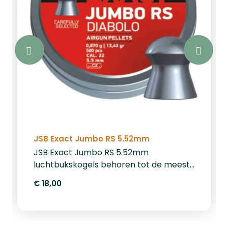
JSB Exact Jumbo RS 5.52mm
JSB Exact Jumbo RS 5.52mm
luchtbukskogels behoren tot de meest
precieze en consistente
€ 18,00
luchtbukskogeltjes op de markt. Deze
kogeltjes hebben een gewicht van 0,87
gram/13,43 grain. Een blikje bevat 500
kogeltjes.