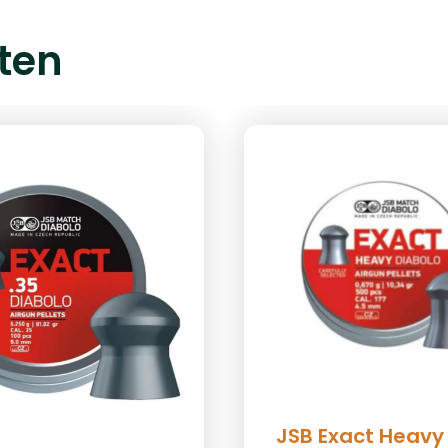
ten
JSB Exact Heavy