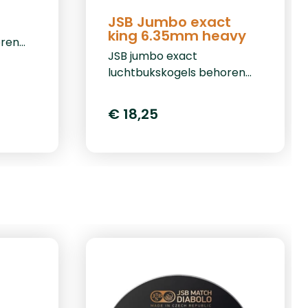
JSB Jumbo exact
king 6.35mm heavy
oren
JSB jumbo exact
e en
luchtbukskogels behoren
tot de meest precieze en
p de
consistente
€ 18,25
luchtbukskogeltjes op de
JSB
markt. Deze 6.35mm
van
luchtbuks kogeltjes hebben
.
een gewicht van 2,20
.
gram/33,95 grain. Een blikje
bevat 300 kogeltjes.