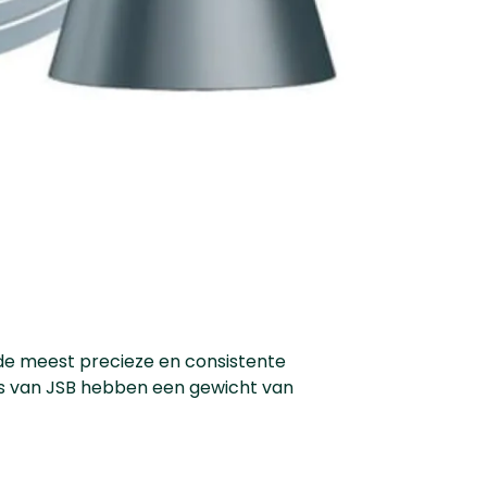
de meest precieze en consistente
ls van JSB hebben een gewicht van