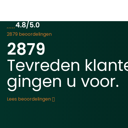
stuks.
joule 
buks 7
capacit
5,5mm 
4.8/5.0
6,35m
2879 beoordelingen
er twe
2879
meege
Hatsa
Hatsan
Tevreden klant
van 265
gebrui
gingen u voor.
heeft
schoten
kalib
ongeve
Lees beoordelingen
In de p
ongeve
met co
''side 