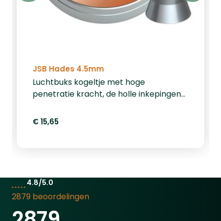
JSB Hades 4.5mm
Luchtbuks kogeltje met hoge
penetratie kracht, de holle inkepingen
van het kogeltje vouwen open bij
impact. Gewicht per kogeltje 10,34 grain
€ 15,65
/ 0.670 gram, verpakt per 500 stuks.
4.8/5.0
2879 beoordelingen
2879