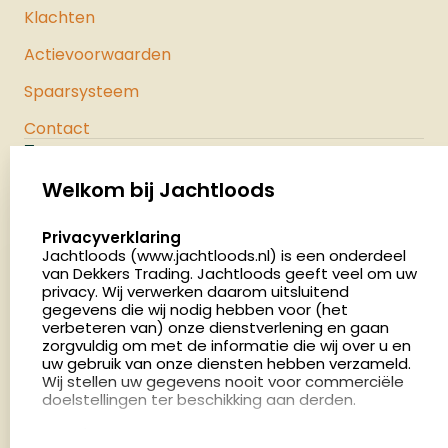
Klachten
Actievoorwaarden
Spaarsysteem
Contact
Jachtloods
Palenrij 1
Welkom bij Jachtloods
5411 LX Zeeland
select language
Privacyverklaring
Nederland
Jachtloods (www.jachtloods.nl) is een onderdeel
van Dekkers Trading. Jachtloods geeft veel om uw
privacy. Wij verwerken daarom uitsluitend
4.8
gegevens die wij nodig hebben voor (het
2879 beoordelingen
verbeteren van) onze dienstverlening en gaan
Openingstijden
zorgvuldig om met de informatie die wij over u en
Dinsdag en donderdag: 13:00 - 17:00 én 18:00 - 21:00
uw gebruik van onze diensten hebben verzameld.
Wij stellen uw gegevens nooit voor commerciële
uur
doelstellingen ter beschikking aan derden.
Winkelen op afspraak
Cookies
Woensdag: 09:00 - 15:00 uur