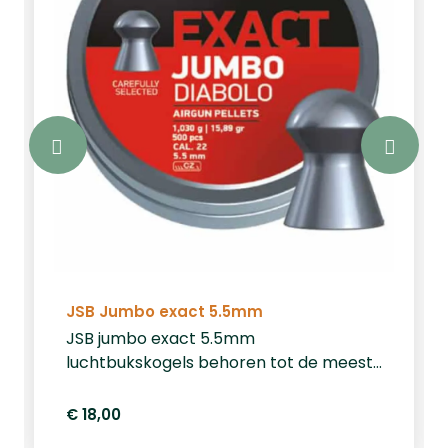
JSB Jumbo exact 5.5mm
JSB jumbo exact 5.5mm
luchtbukskogels behoren tot de meest
precieze en consistente
luchtbukskogeltjes op de markt. Deze
€ 18,00
5.52mm kogeltjes hebben een gewicht