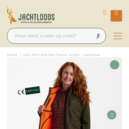
Home
Lady Pam Bonded Fleece Jacket - reversible