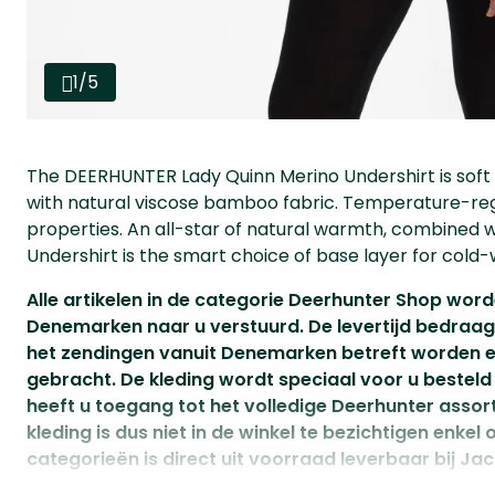
1/5
The DEERHUNTER Lady Quinn Merino Undershirt is soft 
with natural viscose bamboo fabric. Temperature-regu
properties. An all-star of natural warmth, combined 
Undershirt is the smart choice of base layer for cold-
Alle artikelen in de categorie Deerhunter Shop wor
Denemarken naar u verstuurd. De levertijd bedraa
het zendingen vanuit Denemarken betreft worden er
gebracht. De kleding wordt speciaal voor u besteld 
heeft u toegang tot het volledige Deerhunter assor
kleding is dus niet in de winkel te bezichtigen enkel o
categorieën is direct uit voorraad leverbaar bij Jac