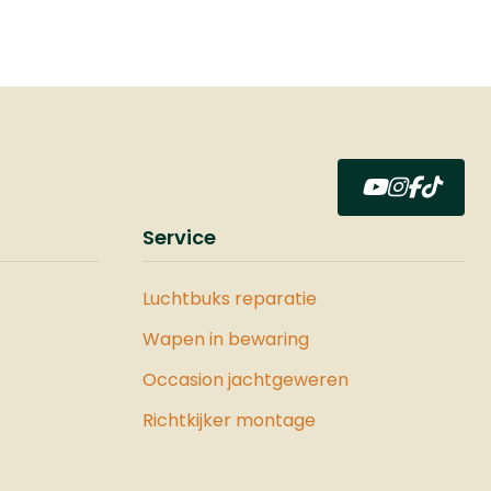
s met
ken
f is
at
links
utters
t u
Service
per op
 onze
 lamp
Luchtbuks reparatie
Wapen in bewaring
caties
Occasion jachtgeweren
- shot,
Richtkijker montage
olt
 action,
tic