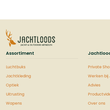
Flashloader gebruiken, die
op de Picatinny Rail wordt
gemonteerd en de
magazijncapaciteit
verdubbelt tot 12 schoten.
Deze flashloader is
compatibel met .50 kaliber
munitie, waaronder
rubberen, stalen en
Assortiment
Jachtloo
polymeer ballen, en is
ontworpen voor snelle en
efficiënte herlaadacties,
Luchtbuks
Private Sh
zelfs onder stressvolle
Jachtkleding
Werken bij
omstandigheden.Voor
verbeterde stabiliteit en
Optiek
Advies
nauwkeurigheid is de VESTA
Uitrusting
Productvid
Shoulder Back een
uitstekende toevoeging.
Wapens
Over ons
Deze schoudersteun kan