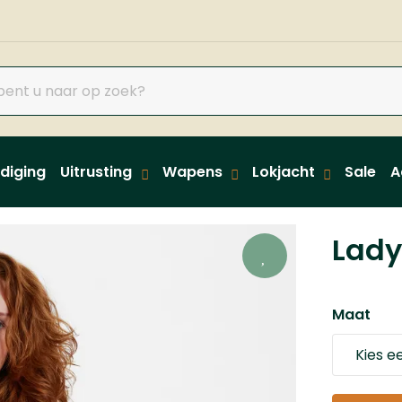
diging
Uitrusting
Wapens
Lokjacht
Sale
A
Lady
Maat