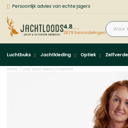
Persoonlijk advies van echte jagers
4.8
2879 beoordelingen
Luchtbuks
Jachtkleding
Optiek
Zelfverde
Home
Lady Quinn Merino Undershirt