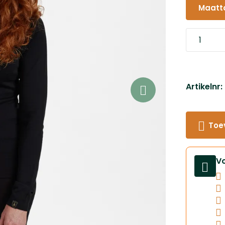
Maatt
Artikelnr
Toe
V