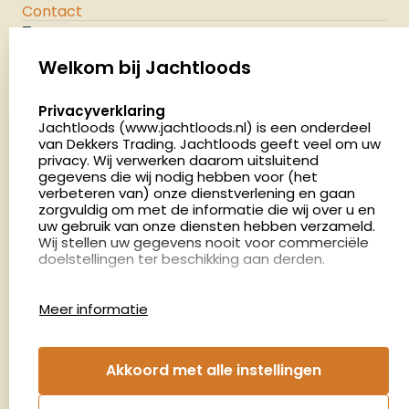
Contact
Jachtloods
Palenrij 1
Welkom bij Jachtloods
5411 LX Zeeland
select language
Privacyverklaring
Nederland
Jachtloods (www.jachtloods.nl) is een onderdeel
van Dekkers Trading. Jachtloods geeft veel om uw
privacy. Wij verwerken daarom uitsluitend
4.8
gegevens die wij nodig hebben voor (het
2879 beoordelingen
verbeteren van) onze dienstverlening en gaan
Openingstijden
zorgvuldig om met de informatie die wij over u en
Dinsdag en donderdag: 13:00 - 17:00 én 18:00 - 21:00
uw gebruik van onze diensten hebben verzameld.
Wij stellen uw gegevens nooit voor commerciële
uur
doelstellingen ter beschikking aan derden.
Winkelen op afspraak
Cookies
Woensdag: 09:00 - 15:00 uur
Meer informatie
Afspraak maken
Google Analytics
Jachtloods maakt gebruik van Google Analytics
om bij te houden hoe gebruikers de website
Nieuwsbrief
Akkoord met alle instellingen
gebruiken en hoe effectief de Adwords-
advertenties van Dekkers trading bij Google
€5,- kortingsbon voor uw volgende bestelling.
zoekresultaatpagina’s zijn. De aldus verkregen