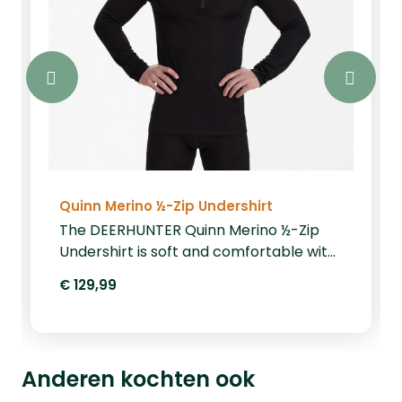
Quinn Merino ½-Zip Undershirt
The DEERHUNTER Quinn Merino ½-Zip
Undershirt is soft and comfortable with
100% mulesing-free merino wool, lined
€ 129,99
with natural viscose bamboo fabric.
Temperature-regulating with natural
antibacterial properties. An all-star of
natural warmth, combined with
Anderen kochten ook
DEERHUNTER's signature 2-way stretch,