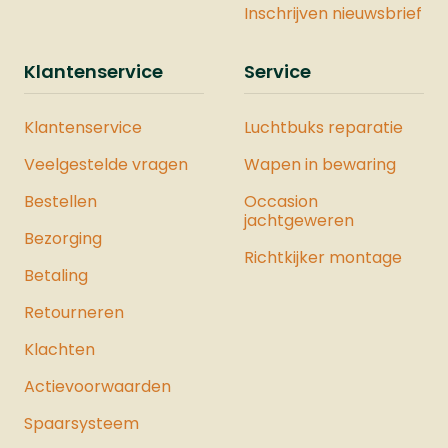
cmMagazijn: JaVeiligheid: JaJoule: 19,9
Inschrijven nieuwsbrief
JouleMontage Rail: NeeDe Vesta
Sentinel is ook verkrijgbaar als
Klantenservice
Service
onderdeel van een complete Vesta
Krachtset. Deze set bevat zorgvuldig
Klantenservice
Luchtbuks reparatie
geselecteerde producten waarmee u
de maximale kracht uit het pistool
Veelgestelde vragen
Wapen in bewaring
haalt. Bekijk hier ons hele assortiment
Bestellen
luchtpistolen.
Occasion
jachtgeweren
Bezorging
Richtkijker montage
Betaling
Retourneren
Klachten
Actievoorwaarden
Spaarsysteem