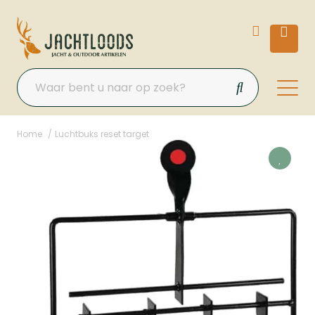
Home
Luchtbuks reset target