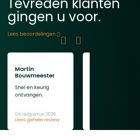
Tevreden klanten
gingen u voor.
Lees beoordelingen
Martin
Jan Geboers
Bouwmeester
zeer snelle en
Snel en keurig
goede levering
ontvangen.
bedankt
04 augustus 2026
Lees gehele review
04 augustus 2026
Lees gehele review