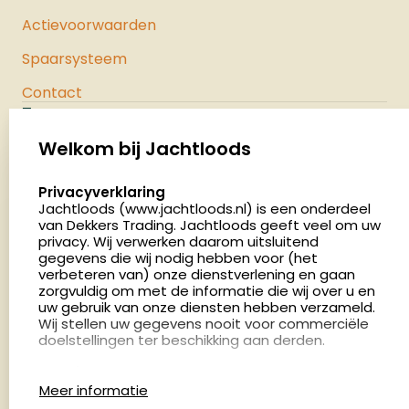
Actievoorwaarden
Spaarsysteem
Contact
Jachtloods
Palenrij 1
Welkom bij Jachtloods
5411 LX Zeeland
select language
Privacyverklaring
Nederland
Jachtloods (www.jachtloods.nl) is een onderdeel
van Dekkers Trading. Jachtloods geeft veel om uw
4.8
privacy. Wij verwerken daarom uitsluitend
2878 beoordelingen
gegevens die wij nodig hebben voor (het
verbeteren van) onze dienstverlening en gaan
Openingstijden
zorgvuldig om met de informatie die wij over u en
Dinsdag en donderdag: 13:00 - 17:00 én 18:00 - 21:00
uw gebruik van onze diensten hebben verzameld.
Wij stellen uw gegevens nooit voor commerciële
uur
doelstellingen ter beschikking aan derden.
Winkelen op afspraak
Cookies
Woensdag: 09:00 - 15:00 uur
Meer informatie
Afspraak maken
Google Analytics