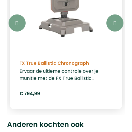
FX True Ballistic Chronograph
Ervaar de ultieme controle over je
munitie met de FX True Ballistic
Chronograph dé nieuwe standaard voor
precisieschutters. Of je nu een
€ 794,99
fanatieke luchtbuksgebruiker bent of
langeafstandsschoten met een
vuurwapen maakt, deze geavanceerde
chronograaf biedt je directe en
Anderen kochten ook
betrouwbare ballistische data na