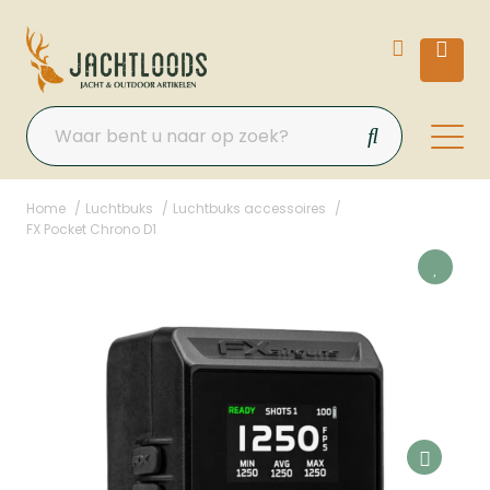
Home
Luchtbuks
Luchtbuks accessoires
FX Pocket Chrono D1