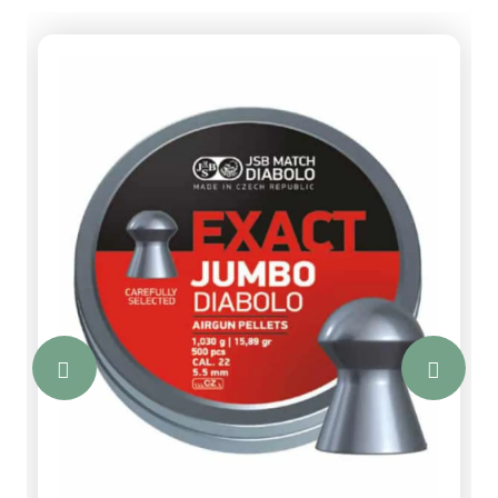
slechts één schot. Geen giswerk meer,
alleen pure precisie.Ontwikkeld door FX
in samenwerking met LabRadar-
technologie, is deze chronograaf
ontworpen voor wie het uiterste uit zijn
wapensysteem wil halen. Meet
moeiteloos projectielsnelheden tussen
400 en 4000 FPS, perfect voor zowel
luchtbuksen als randvuur- en
centraalvuurgeweren. Dankzij het
draagbare ontwerp en de oplaadbare
lithiumbatterij is hij overal inzetbaar,
met urenlang gebruik zonder externe
voeding.Koppel de FX Chronograph
eenvoudig met je smartphone of tablet
via de gebruiksvriendelijke app voor live
statistieken, grafieken en
geavanceerde analyses. Of gebruik
hem standalone dankzij het heldere