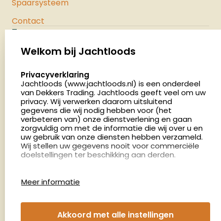
Spaarsysteem
Contact
Jachtloods
Palenrij 1
Welkom bij Jachtloods
5411 LX Zeeland
select language
Privacyverklaring
Nederland
Jachtloods (www.jachtloods.nl) is een onderdeel
van Dekkers Trading. Jachtloods geeft veel om uw
4.8
privacy. Wij verwerken daarom uitsluitend
2883 beoordelingen
gegevens die wij nodig hebben voor (het
verbeteren van) onze dienstverlening en gaan
Openingstijden
zorgvuldig om met de informatie die wij over u en
Dinsdag en donderdag: 13:00 - 17:00 én 18:00 - 21:00
uw gebruik van onze diensten hebben verzameld.
Wij stellen uw gegevens nooit voor commerciële
uur
doelstellingen ter beschikking aan derden.
Winkelen op afspraak
Cookies
Woensdag: 09:00 - 15:00 uur
Meer informatie
Afspraak maken
Google Analytics
Jachtloods maakt gebruik van Google Analytics
om bij te houden hoe gebruikers de website
Nieuwsbrief
Akkoord met alle instellingen
gebruiken en hoe effectief de Adwords-