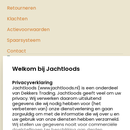
Retourneren
Klachten
Actievoorwaarden
Spaarsysteem
Contact
Jachtloods
Palenrij 1
Welkom bij Jachtloods
5411 LX Zeeland
select language
Privacyverklaring
Nederland
Jachtloods (www.jachtloods.nl) is een onderdeel
van Dekkers Trading. Jachtloods geeft veel om uw
privacy. Wij verwerken daarom uitsluitend
4.8
gegevens die wij nodig hebben voor (het
2879 beoordelingen
verbeteren van) onze dienstverlening en gaan
Openingstijden
zorgvuldig om met de informatie die wij over u en
Dinsdag en donderdag: 13:00 - 17:00 én 18:00 - 21:00
uw gebruik van onze diensten hebben verzameld.
Wij stellen uw gegevens nooit voor commerciële
uur
doelstellingen ter beschikking aan derden.