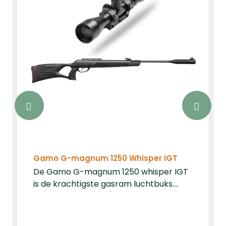
Gamo G-magnum 1250 Whisper IGT
De Gamo G-magnum 1250 whisper IGT
is de krachtigste gasram luchtbuks.
Deze buks levert in kaliber 5.5 maar
liefst 45 joule. Deze buks wordt als
complete set verkocht inclusief een