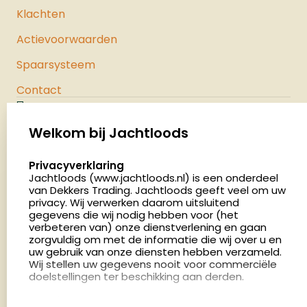
Klachten
Actievoorwaarden
Spaarsysteem
Contact
Jachtloods
Palenrij 1
Welkom bij Jachtloods
5411 LX Zeeland
select language
Privacyverklaring
Nederland
Jachtloods (www.jachtloods.nl) is een onderdeel
van Dekkers Trading. Jachtloods geeft veel om uw
4.8
privacy. Wij verwerken daarom uitsluitend
2883 beoordelingen
gegevens die wij nodig hebben voor (het
verbeteren van) onze dienstverlening en gaan
Openingstijden
zorgvuldig om met de informatie die wij over u en
Dinsdag en donderdag: 13:00 - 17:00 én 18:00 - 21:00
uw gebruik van onze diensten hebben verzameld.
Wij stellen uw gegevens nooit voor commerciële
uur
doelstellingen ter beschikking aan derden.
Winkelen op afspraak
Cookies
Woensdag: 09:00 - 15:00 uur