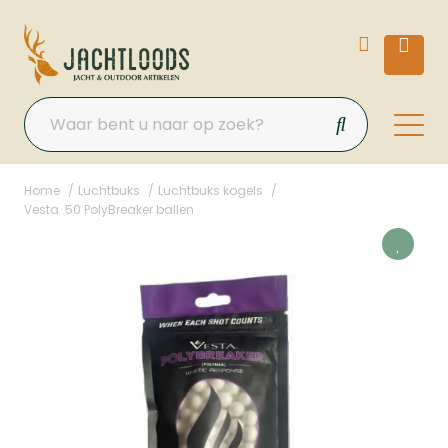
Home
Luchtbuks
Luchtbuks kogels
Vesta .50 PolyBreaker ballen