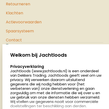
Retourneren
Klachten
Actievoorwaarden
Spaarsysteem
Contact
Jachtloods
Palenrij 1
Welkom bij Jachtloods
5411 LX Zeeland
select language
Privacyverklaring
Nederland
Jachtloods (www.jachtloods.nl) is een onderdeel
van Dekkers Trading. Jachtloods geeft veel om uw
privacy. Wij verwerken daarom uitsluitend
4.8
gegevens die wij nodig hebben voor (het
2879 beoordelingen
verbeteren van) onze dienstverlening en gaan
Openingstijden
zorgvuldig om met de informatie die wij over u en
Dinsdag en donderdag: 13:00 - 17:00 én 18:00 - 21:00
uw gebruik van onze diensten hebben verzameld.
Wij stellen uw gegevens nooit voor commerciële
uur
doelstellingen ter beschikking aan derden.