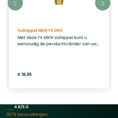
Vulnippel MKIII FX DRS
Met deze FX MKIII vulnippel kunt u
eenvoudig de persluchtcilinder van uw
FX DRS PCP-geweer bijvullen. Dankzij
het lange, slanke ontwerp en de
mannelijke Foster-aansluiting is deze
vulnippel perfect afgestemd op de FX
€ 18,95
DRS. Een praktische en betrouwbare
accessoire voor snel en efficiënt
bijvullen.
4.8/5.0
2879 beoordelingen