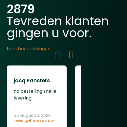
2879
Tevreden klanten
gingen u voor.
Lees beoordelingen
jacq Pansters
Henk Van den
Heuvel
na bestelling snelle
Was goed
levering
05 augustus 2026
Lees gehele review
04 augustus 2026
Lees gehele review