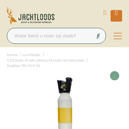
Home
Luchtbuks
CO2 buks of een perslucht buks accessoires
Duikfles TBV PCP 10L