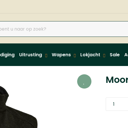
diging
Uitrusting
Wapens
Lokjacht
Sale
A
Moor