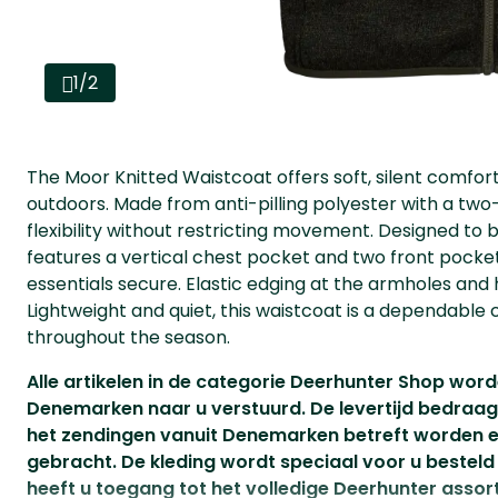
1/2
The Moor Knitted Waistcoat offers soft, silent comfort
outdoors. Made from anti-pilling polyester with a two
flexibility without restricting movement. Designed to b
features a vertical chest pocket and two front pocke
essentials secure. Elastic edging at the armholes and
Lightweight and quiet, this waistcoat is a dependable 
throughout the season.
Alle artikelen in de categorie Deerhunter Shop wor
Denemarken naar u verstuurd. De levertijd bedraa
het zendingen vanuit Denemarken betreft worden er
gebracht. De kleding wordt speciaal voor u besteld 
heeft u toegang tot het volledige Deerhunter assor