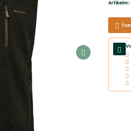
Artikelnr
Toe
V