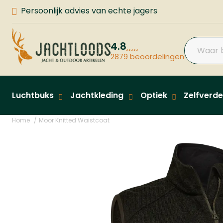
Persoonlijk advies van echte jagers
4.8
2879 beoordelingen
Luchtbuks
Jachtkleding
Optiek
Zelfverde
Home
Moor Knitted Waistcoat