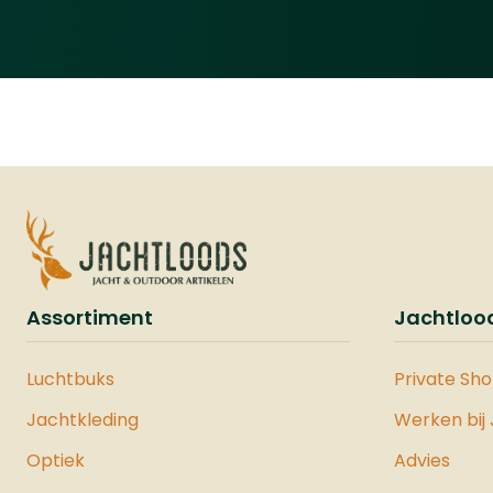
snel achter elkaar te
schieten. Voor extra
capaciteit kunt u de VESTA
Flashloader gebruiken, die
op de Picatinny Rail wordt
gemonteerd en de
magazijncapaciteit
verdubbelt tot 12 schoten.
Deze flashloader is
compatibel met .50 kaliber
munitie, waaronder
rubberen, stalen en
Assortiment
Jachtloo
polymeer ballen, en is
ontworpen voor snelle en
efficiënte herlaadacties,
Luchtbuks
Private Sh
zelfs onder stressvolle
Jachtkleding
Werken bij
omstandigheden.Voor
verbeterde stabiliteit en
Optiek
Advies
nauwkeurigheid is de VESTA