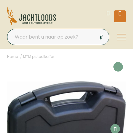
Home
MTM pistoolkoffer