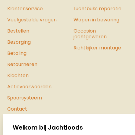
Klantenservice
Luchtbuks reparatie
Veelgestelde vragen
Wapen in bewaring
Bestellen
Occasion
jachtgeweren
Bezorging
Richtkijker montage
Betaling
Retourneren
Klachten
Actievoorwaarden
Spaarsysteem
Contact
Jachtloods
Palenrij 1
Welkom bij Jachtloods