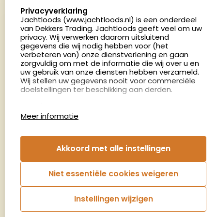
5411 LX Zeeland
select language
Privacyverklaring
Nederland
Jachtloods (www.jachtloods.nl) is een onderdeel
van Dekkers Trading. Jachtloods geeft veel om uw
privacy. Wij verwerken daarom uitsluitend
4.8
gegevens die wij nodig hebben voor (het
2879 beoordelingen
verbeteren van) onze dienstverlening en gaan
Openingstijden
zorgvuldig om met de informatie die wij over u en
Dinsdag en donderdag: 13:00 - 17:00 én 18:00 - 21:00
uw gebruik van onze diensten hebben verzameld.
Wij stellen uw gegevens nooit voor commerciële
uur
doelstellingen ter beschikking aan derden.
Winkelen op afspraak
Cookies
Woensdag: 09:00 - 15:00 uur
Meer informatie
Afspraak maken
Google Analytics
Jachtloods maakt gebruik van Google Analytics
om bij te houden hoe gebruikers de website
Nieuwsbrief
Akkoord met alle instellingen
gebruiken en hoe effectief de Adwords-
advertenties van Dekkers trading bij Google
€5,- kortingsbon voor uw volgende bestelling.
zoekresultaatpagina’s zijn. De aldus verkregen
Niet essentiële cookies weigeren
informatie wordt, met inbegrip van het adres van
Blijf op de hoogte van het laatste nieuws
uw computer (IP-adres), overgebracht naar en
door Google opgeslagen op servers in de
Instellingen wijzigen
Verenigde Staten. Lees het privacybeleid van
Aanmelden
Google voor meer informatie. U treft ook het