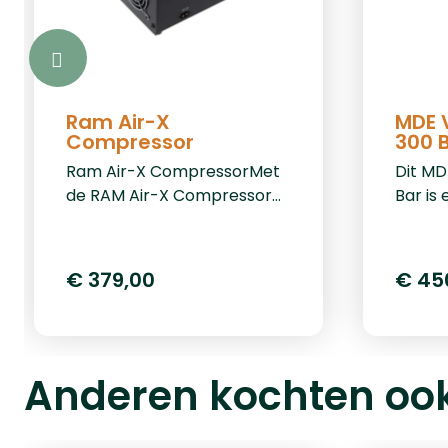
Ram Air-X
MDE V
Compressor
300 
Ram Air-X CompressorMet
Dit MD
de RAM Air-X Compressor
Bar is
haalt u een krachtige en
systee
professionele
heeft 
hogedrukcompressor in
nieuwe
€ 379,00
€ 45
huis, speciaal ontwikkeld
restri
voor het vullen van HPA-
en vul
tanks en PCP-luchtwapens.
lucht
Of u nu actief bent in airsoft,
perslu
Anderen kochten oo
PCP-schieten of technische
minde
toepassingen met
zorgt 
hogedruksystemen, deze
het ge