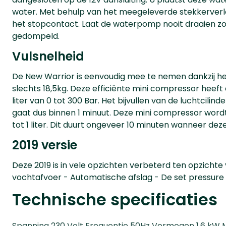
water. Met behulp van het meegeleverde stekkerverl
het stopcontact. Laat de waterpomp nooit draaien zo
gedompeld.
Vulsnelheid
De New Warrior is eenvoudig mee te nemen dankzij he
slechts 18,5kg. Deze efficiënte mini compressor heeft 
liter van 0 tot 300 Bar. Het bijvullen van de luchtcili
gaat dus binnen 1 minuut. Deze mini compressor wor
tot 1 liter. Dit duurt ongeveer 10 minuten wanneer deze
2019 versie
Deze 2019 is in vele opzichten verbeterd ten opzichte
vochtafvoer - Automatische afslag - De set pressure 
Technische specificaties
Spanning 230 Volt Frequentie 50Hz Vermogen 1.6 kW Ma