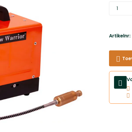
Artikelnr:
Toe
V