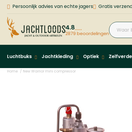
Persoonlijk advies van echte jagers
Gratis verzend
4.8
2879 beoordelingen
Luchtbuks
Jachtkleding
Optiek
Zelfverde
Home
New Warrior mini compressor