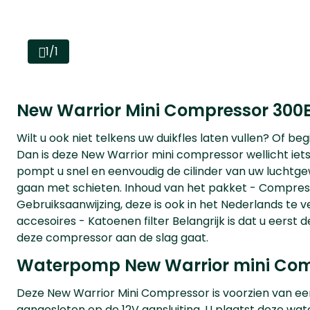
1/1
New Warrior Mini Compressor 300
Wilt u ook niet telkens uw duikfles laten vullen? Of b
Dan is deze New Warrior mini compressor wellicht iet
pompt u snel en eenvoudig de cilinder van uw luchtge
gaan met schieten. Inhoud van het pakket - Compress
Gebruiksaanwijzing, deze is ook in het Nederlands te v
accesoires - Katoenen filter Belangrijk is dat u eerst 
deze compressor aan de slag gaat.
Waterpomp New Warrior mini Co
Deze New Warrior Mini Compressor is voorzien van 
aangesloten op de 12V aansluiting. U plaatst deze w