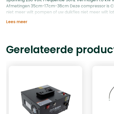
Afmetingen 35cm-17cm-38cm Deze compressor is CE 
niet meer wilt pompen of uw duikfles niet meer wilt lat
Lees meer
Gerelateerde produc