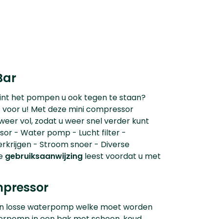
Bar
egint het pompen u ook tegen te staan?
s voor u! Met deze mini compressor
weer vol, zodat u weer snel verder kunt
or - Water pomp - Lucht filter -
erkrijgen - Stroom snoer - Diverse
de
gebruiksaanwijzing
leest voordat u met
mpressor
een losse waterpomp welke moet worden
aterpomp in een bak met schoon, koud