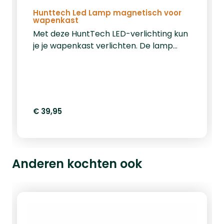
Hunttech Led Lamp magnetisch voor
wapenkast
Met deze HuntTech LED-verlichting kun
je je wapenkast verlichten. De lamp
heeft een ingebouwde
bewegingssensor die het licht
inschakelt zodra de deur van de kast
wordt geopend. Het warme licht blijft 20
seconden branden en de batterij gaat
€ 39,95
minimaal 2 uur mee.Opladen kan via
een standaard USB-poort. Afmetingen:
24 x 5 x 2 cm.Bekijk hier nog meer
accessoires.
Anderen kochten ook