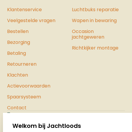
Klantenservice
Luchtbuks reparatie
Veelgestelde vragen
Wapen in bewaring
Bestellen
Occasion
jachtgeweren
Bezorging
Richtkijker montage
Betaling
Retourneren
Klachten
Actievoorwaarden
Spaarsysteem
Contact
Jachtloods
Palenrij 1
Welkom bij Jachtloods