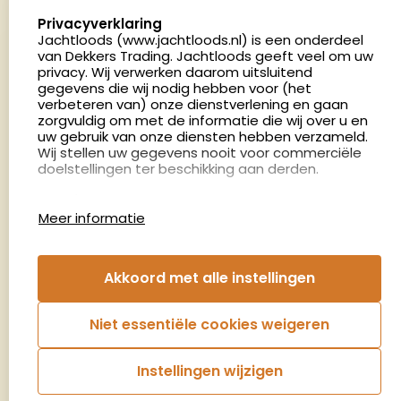
5411 LX Zeeland
select language
Privacyverklaring
Nederland
Jachtloods (www.jachtloods.nl) is een onderdeel
van Dekkers Trading. Jachtloods geeft veel om uw
privacy. Wij verwerken daarom uitsluitend
4.8
gegevens die wij nodig hebben voor (het
2883 beoordelingen
verbeteren van) onze dienstverlening en gaan
Openingstijden
zorgvuldig om met de informatie die wij over u en
Dinsdag en donderdag: 13:00 - 17:00 én 18:00 - 21:00
uw gebruik van onze diensten hebben verzameld.
Wij stellen uw gegevens nooit voor commerciële
uur
doelstellingen ter beschikking aan derden.
Winkelen op afspraak
Cookies
Woensdag: 09:00 - 15:00 uur
Meer informatie
Afspraak maken
Google Analytics
Jachtloods maakt gebruik van Google Analytics
om bij te houden hoe gebruikers de website
Nieuwsbrief
Akkoord met alle instellingen
gebruiken en hoe effectief de Adwords-
advertenties van Dekkers trading bij Google
€5,- kortingsbon voor uw volgende bestelling.
zoekresultaatpagina’s zijn. De aldus verkregen
Niet essentiële cookies weigeren
informatie wordt, met inbegrip van het adres van
Blijf op de hoogte van het laatste nieuws
uw computer (IP-adres), overgebracht naar en
door Google opgeslagen op servers in de
Instellingen wijzigen
Verenigde Staten. Lees het privacybeleid van
Aanmelden
Google voor meer informatie. U treft ook het