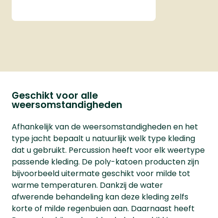
trui wanneer het
bijvoorbeeld net te warm is
om een jas te dragen. De
Percussion Muntjac trui heeft
bovendien ook 2 handige
zakken aan de voorzijde.
Geschikt voor alle
weersomstandigheden
Afhankelijk van de weersomstandigheden en het
type jacht bepaalt u natuurlijk welk type kleding
dat u gebruikt. Percussion heeft voor elk weertype
passende kleding. De poly-katoen producten zijn
bijvoorbeeld uitermate geschikt voor milde tot
warme temperaturen. Dankzij de water
afwerende behandeling kan deze kleding zelfs
korte of milde regenbuien aan. Daarnaast heeft