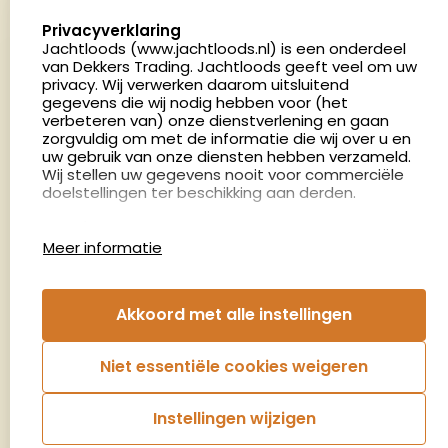
5411 LX Zeeland
select language
Privacyverklaring
Nederland
Jachtloods (www.jachtloods.nl) is een onderdeel
van Dekkers Trading. Jachtloods geeft veel om uw
privacy. Wij verwerken daarom uitsluitend
4.8
gegevens die wij nodig hebben voor (het
2879 beoordelingen
verbeteren van) onze dienstverlening en gaan
Openingstijden
zorgvuldig om met de informatie die wij over u en
Dinsdag en donderdag: 13:00 - 17:00 én 18:00 - 21:00
uw gebruik van onze diensten hebben verzameld.
Wij stellen uw gegevens nooit voor commerciële
uur
doelstellingen ter beschikking aan derden.
Winkelen op afspraak
Cookies
Woensdag: 09:00 - 15:00 uur
Meer informatie
Afspraak maken
Google Analytics
Jachtloods maakt gebruik van Google Analytics
om bij te houden hoe gebruikers de website
Nieuwsbrief
Akkoord met alle instellingen
gebruiken en hoe effectief de Adwords-
advertenties van Dekkers trading bij Google
€5,- kortingsbon voor uw volgende bestelling.
zoekresultaatpagina’s zijn. De aldus verkregen
Niet essentiële cookies weigeren
informatie wordt, met inbegrip van het adres van
Blijf op de hoogte van het laatste nieuws
uw computer (IP-adres), overgebracht naar en
door Google opgeslagen op servers in de
Instellingen wijzigen
Verenigde Staten. Lees het privacybeleid van
Aanmelden
Google voor meer informatie. U treft ook het