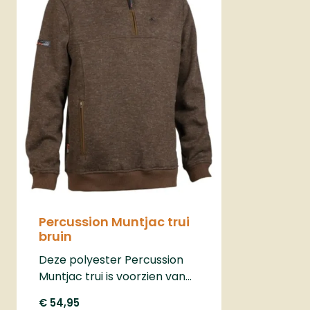
Percussion Muntjac trui
bruin
Deze polyester Percussion
Muntjac trui is voorzien van
een microfleece binnenzijde
€ 54,95
en een windstopper. Heerlijke