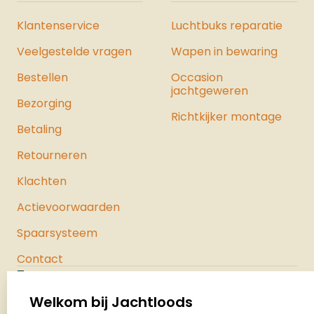
Klantenservice
Luchtbuks reparatie
Veelgestelde vragen
Wapen in bewaring
Bestellen
Occasion
jachtgeweren
Bezorging
Richtkijker montage
Betaling
Retourneren
Klachten
Actievoorwaarden
Spaarsysteem
Contact
Jachtloods
Palenrij 1
Welkom bij Jachtloods