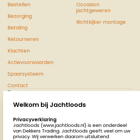
Bestellen
Occasion
jachtgeweren
Bezorging
Richtkijker montage
Betaling
Retourneren
Klachten
Actievoorwaarden
Spaarsysteem
Contact
Jachtloods
Palenrij 1
Welkom bij Jachtloods
5411 LX Zeeland
select language
Privacyverklaring
Nederland
Jachtloods (www.jachtloods.nl) is een onderdeel
van Dekkers Trading. Jachtloods geeft veel om uw
4.8
privacy. Wij verwerken daarom uitsluitend