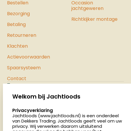
Bestellen
Occasion
jachtgeweren
Bezorging
Richtkijker montage
Betaling
Retourneren
Klachten
Actievoorwaarden
Spaarsysteem
Contact
Jachtloods
Palenrij 1
Welkom bij Jachtloods
5411 LX Zeeland
select language
Privacyverklaring
Nederland
Jachtloods (www.jachtloods.nl) is een onderdeel
van Dekkers Trading. Jachtloods geeft veel om uw
4.8
privacy. Wij verwerken daarom uitsluitend