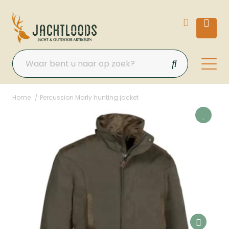
Home
Percussion Marly hunting jacket