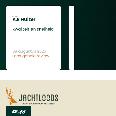
voorraad)Fallen Leaf (op
voorraad)OnderhoudDeze Deerhunter
Rogaland kan in de wasmachine
A.R Huizer
gewassen worden. Belangrijk hierbij is
leendert van
oudenaarden
wel dat u let op de volgende
kwaliteit en snelheid
punten:&nbsp;Gebruik geen
ging gewoon goed
wasverzachterBinnenstebuiten
wassenWas met vergelijkbare kleuren
08 augustus 2026
Lees gehele review
08 augustus 2026
Lees gehele review