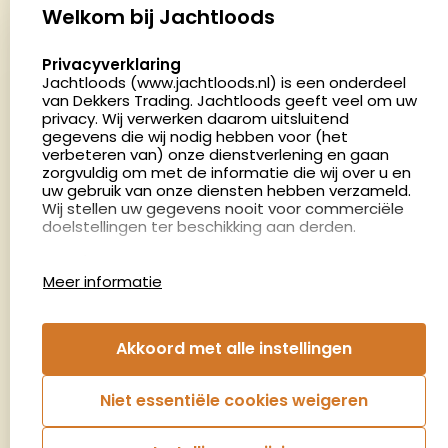
Palenrij 1
Welkom bij Jachtloods
5411 LX Zeeland
select language
Privacyverklaring
Nederland
Jachtloods (www.jachtloods.nl) is een onderdeel
van Dekkers Trading. Jachtloods geeft veel om uw
privacy. Wij verwerken daarom uitsluitend
4.8
gegevens die wij nodig hebben voor (het
2883 beoordelingen
verbeteren van) onze dienstverlening en gaan
Openingstijden
zorgvuldig om met de informatie die wij over u en
Dinsdag en donderdag: 13:00 - 17:00 én 18:00 - 21:00
uw gebruik van onze diensten hebben verzameld.
Wij stellen uw gegevens nooit voor commerciële
uur
doelstellingen ter beschikking aan derden.
Winkelen op afspraak
Cookies
Woensdag: 09:00 - 15:00 uur
Meer informatie
Afspraak maken
Google Analytics
Jachtloods maakt gebruik van Google Analytics
om bij te houden hoe gebruikers de website
Nieuwsbrief
Akkoord met alle instellingen
gebruiken en hoe effectief de Adwords-
advertenties van Dekkers trading bij Google
€5,- kortingsbon voor uw volgende bestelling.
zoekresultaatpagina’s zijn. De aldus verkregen
Niet essentiële cookies weigeren
informatie wordt, met inbegrip van het adres van
Blijf op de hoogte van het laatste nieuws
uw computer (IP-adres), overgebracht naar en
door Google opgeslagen op servers in de