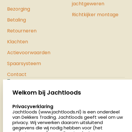
jachtgeweren
Bezorging
Richtkijker montage
Betaling
Retourneren
Klachten
Actievoorwaarden
Spaarsysteem
Contact
Jachtloods
Palenrij 1
Welkom bij Jachtloods
5411 LX Zeeland
select language
Privacyverklaring
Nederland
Jachtloods (www.jachtloods.nl) is een onderdeel
van Dekkers Trading. Jachtloods geeft veel om uw
4.8
privacy. Wij verwerken daarom uitsluitend
2883 beoordelingen
gegevens die wij nodig hebben voor (het