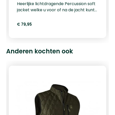
Heerlijke lichtdragende Percussion soft
jacket welke u voor of na de jacht kunt
dragen. Met deze jas staat u er
verzorgd en modieus op! Op zoek naar
€ 79,95
meer jachtkleding van het merk
Percussion, klik hier.
Anderen kochten ook