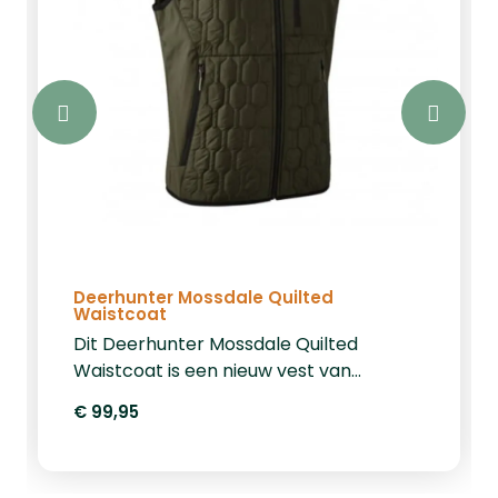
Deerhunter Mossdale Quilted
Waistcoat
Dit Deerhunter Mossdale Quilted
Waistcoat is een nieuw vest van
Deerhunter uit de nieuwe Mossdale lijn.
€ 99,95
Dit Mossdale vest is een lichtgewicht en
modern vest. De waistcoat kunt u in alle
seizoenen dragen. Heeft u altijd veel