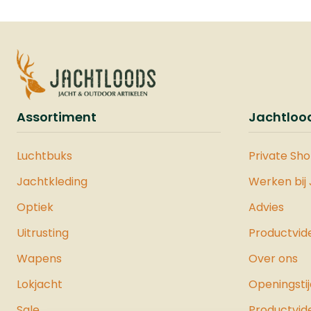
Assortiment
Jachtloo
Luchtbuks
Private Sh
Jachtkleding
Werken bij
Optiek
Advies
Uitrusting
Productvid
Wapens
Over ons
Lokjacht
Openingsti
Sale
Productvid