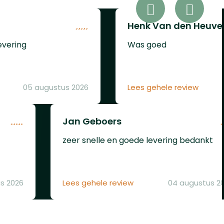
van
et
Henk Van den Heuve
ei-
evering
Was goed
ge en
lfs
05 augustus 2026
Lees gehele review
set
een
Jan Geboers
voudig
zeer snelle en goede levering bedankt
atiesLemmetmateriaal:
Drop-
lengte:
s 2026
Lees gehele review
04 augustus 2
21,8
etlengte:
,1