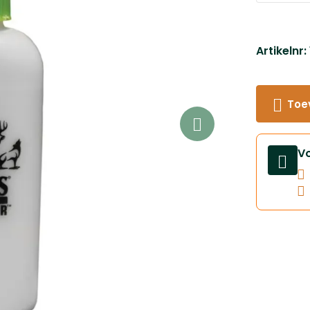
Artikelnr
Toe
V