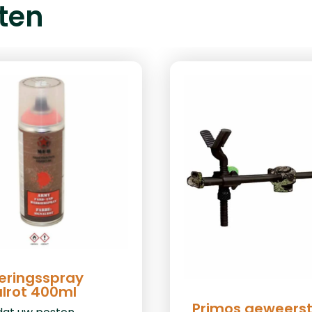
ten
eringsspray
alrot 400ml
Primos geweers