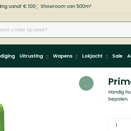
ing vanaf € 100
Showroom van 500m²
diging
Uitrusting
Wapens
Lokjacht
Sale
A
Prim
Handig hu
bepalen.