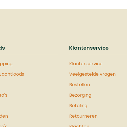
cmHandgreep: Met r
bekleed TPR met gew
textuurGewicht: 241
gSchede: Nylon
riemschedeKenmerke
hittebehandelde le
voor uitstekende
ds
Klantenservice
scherptebehoudSche
met de hand afgewer
randenOpvallende or
opping
Klantenservice
handgrepen voor
 Jachtloods
Veelgestelde vragen
gemakkelijke
zichtbaarheidAntislip
Bestellen
textuur voor verbete
eo's
Bezorging
gripFull-tang constru
voor optimale balans
Betaling
duurzaamheid
jden
Retourneren
eo's
Klachten