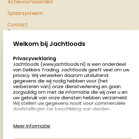
Actievoorwaarden
Spaarsysteem
Contact
Jachtloods
Palenrij 1
Welkom bij Jachtloods
5411 LX Zeeland
select language
Privacyverklaring
Nederland
Jachtloods (www.jachtloods.nl) is een onderdeel
van Dekkers Trading. Jachtloods geeft veel om uw
4.8
privacy. Wij verwerken daarom uitsluitend
2886 beoordelingen
gegevens die wij nodig hebben voor (het
verbeteren van) onze dienstverlening en gaan
Openingstijden
zorgvuldig om met de informatie die wij over u en
Dinsdag en donderdag: 13:00 - 17:00 én 18:00 - 21:00
uw gebruik van onze diensten hebben verzameld.
Wij stellen uw gegevens nooit voor commerciële
uur
doelstellingen ter beschikking aan derden.
Winkelen op afspraak
Cookies
Woensdag: 09:00 - 15:00 uur
Meer informatie
Afspraak maken
Google Analytics
Jachtloods maakt gebruik van Google Analytics