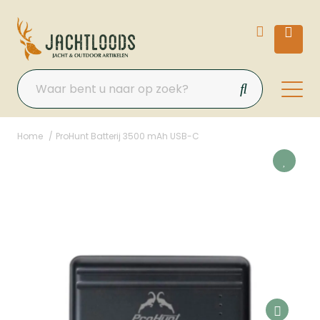
Home
ProHunt Batterij 3500 mAh USB-C