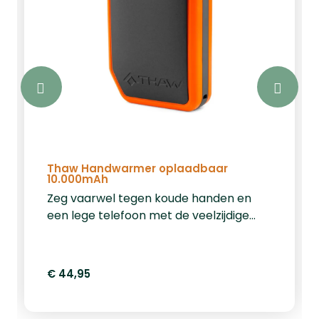
Thaw Handwarmer oplaadbaar
10.000mAh
Zeg vaarwel tegen koude handen en
een lege telefoon met de veelzijdige
Thaw Handwarmer oplaadbaar met
ingebouwde 10.000mAh powerbank.
Deze innovatieve handwarmer biedt tot
€ 44,95
13,5 uur aangename warmte en kan uw
telefoon gemiddeld twee keer opladen,
waardoor hij perfect is voor koude