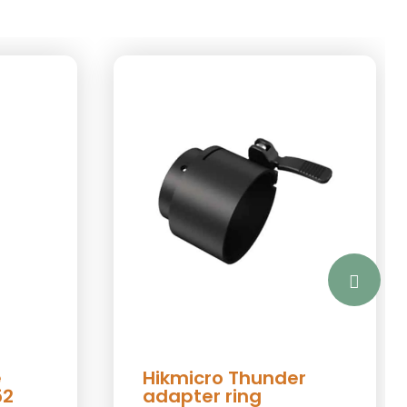
e
Hikmicro Thunder
52
adapter ring