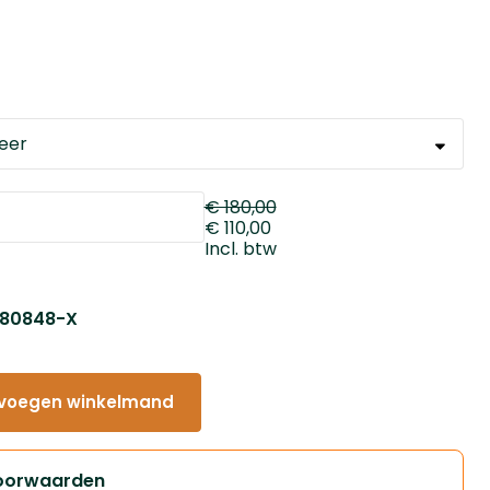
€ 180,00
€ 110,00
Incl. btw
: 80848-X
voegen winkelmand
oorwaarden