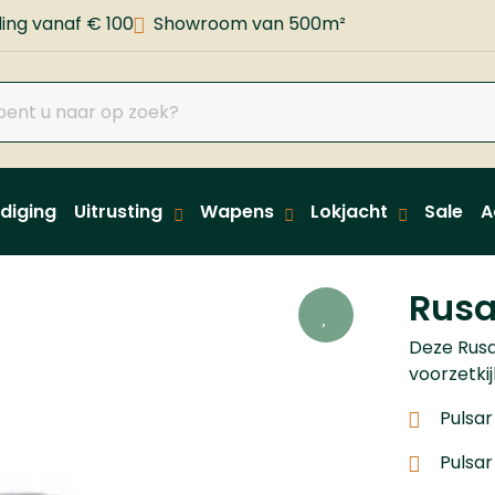
ing vanaf € 100
Showroom van 500m²
diging
Uitrusting
Wapens
Lokjacht
Sale
A
Rusa
Deze Rusa
voorzetkij
Pulsar
Pulsar