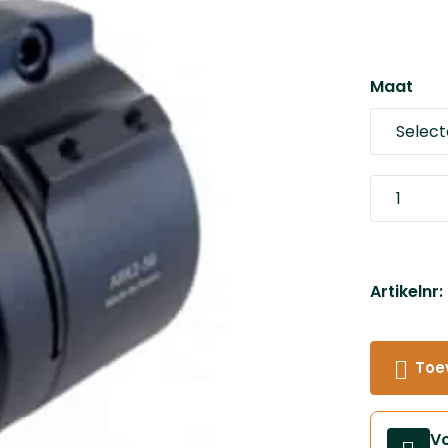
Maat
Artikelnr
Toe
V