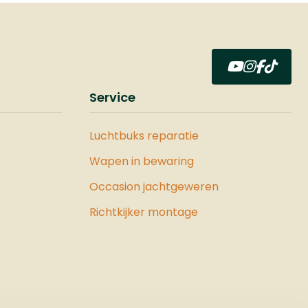
tterij
verdubbelt tot 12 schoten.
e
Deze flashloader is
unit
compatibel met .50 kaliber
emde
munitie, waaronder
 tot
rubberen, stalen en
oor al
Service
polymeer ballen, en is
lsar
ontworpen voor snelle en
efficiënte herlaadacties,
Luchtbuks reparatie
en
zelfs onder stressvolle
rsie
Wapen in bewaring
omstandigheden.Voor
verbeterde stabiliteit en
Occasion jachtgeweren
 in een
nauwkeurigheid is de VESTA
Richtkijker montage
Shoulder Back een
 zodat
uitstekende toevoeging.
ijker
Deze schoudersteun kan
kunt
eenvoudig op het pistool
te
worden geschoven,
r
waardoor u een stevigere