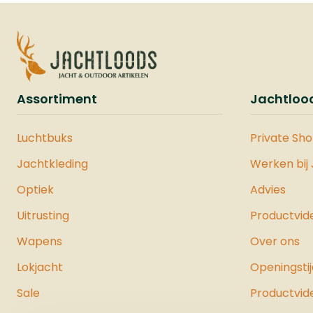
de sch
als st
camera
voor m
kunt o
geweer
Assortiment
Jachtloo
zodat 
aanleg
versch
Luchtbuks
Private Sh
waarop
Jachtkleding
Werken bij
schiet
kunt u
Optiek
Advies
kniele
Uitrusting
Productvid
natuur
hoogte
Wapens
Over ons
van 61
Lokjacht
Openingsti
Dankzi
kunt u
Sale
Productvid
mee n