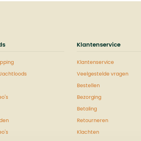
ietstok ook gebruiken
bijbestellen De IPS7 ba
eun voor uw video
kun je opladen met d
, bekijk het filmpje
meegeleverde oplaad
eer uitleg. Als optie
en de daarvoor best
ok de Primos
USB kabel.Van Clip-on
steun bestellen
monoculairZoals hierv
ds
Klantenservice
u nog stabieler kunt
uitgelegd wordt de Pu
gen. Dankzij de
Krypton 2 in twee
illende hoogten
opping
Klantenservice
verschillende variant
 u de Primos
geleverd. Bij de XQ ve
 Jachtloods
Veelgestelde vragen
stok kunt instellen
wordt een oculair
 zowel zittend of
Bestellen
meegeleverd welke je
nd schieten maar
paar seconden op de
eo's
Bezorging
lijk ook staand. De
Krypton kunt draaien
 is namelijk instelbaar
Betaling
je deze warmtebeeldk
 cm tot 160 cm.
ook als handspotter 
jden
Retourneren
j het lage gewicht
gebruiken. Dit alles is 
 deze schietstok over
eo's
Klachten
danken aan het Pulsa
aar toe nemen. De