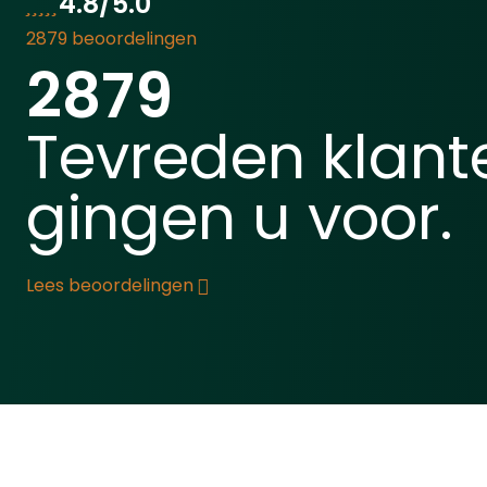
4.8/5.0
nog be
2879 beoordelingen
geven.
2879
schiet
de kno
de sch
Tevreden klant
gewens
Dit zo
gingen u voor.
ongea
snel d
juiste
Het ui
Lees beoordelingen
poten 
u het w
oplegs
vorm z
prima 
oplegs
graden