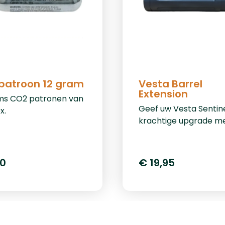
patroon 12 gram
Vesta Barrel
Extension
ms CO2 patronen van
Geef uw Vesta Sentin
x.
krachtige upgrade m
Vesta Barrel Extension
hoogwaardige verlen
wordt eenvoudig beve
50
€ 19,95
aan de loop van de V
Sentinel en zorgt voo
verbeterde drukopbo
waardoor uw schoten
krachtiger, consisten