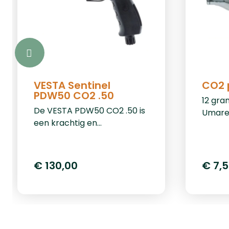
VESTA Sentinel
CO2 
PDW50 CO2 .50
12 gra
De VESTA PDW50 CO2 .50 is
Umare
een krachtig en
betrouwbaar pistool,
speciaal ontworpen voor
home defense. Met een
€ 130,00
€ 7,
indrukwekkende kracht van
20 Joule en compatibiliteit
met .50 kaliber ballen, biedt
dit pistool optimale
bescherming en prestaties.