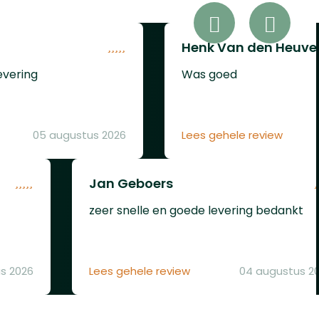
.
6,35mm, standaard worden
k is
er twee magazijnen
impact
meegeleverd.Eigenschappen
Henk Van den Heuve
Hatsan BT65SB eliteDe
evering
Was goed
Hatsan heeft een luchttank
 de
van 265cc en is zeer zuinig in
esta
gebruik. In kaliber 5,5mm
heeft men ongeveer 70
05 augustus 2026
Lees gehele review
n
schoten per vulling, in
ht
kaliber 6,35mm kan men
gn dat
ongeveer 60 schoten doen.
Jan Geboers
e
In de praktijk resulteert dit
zeer snelle en goede levering bedankt
ongeveer op 30 schoten
met constante druk. Het
''side bolt'' systeem zorgt
ervoor dat u niet ongewild 2
s 2026
Lees gehele review
04 augustus 2
luchtbukskogeltjes in de
loop kunt krijgen zoals met
sommige andere merken