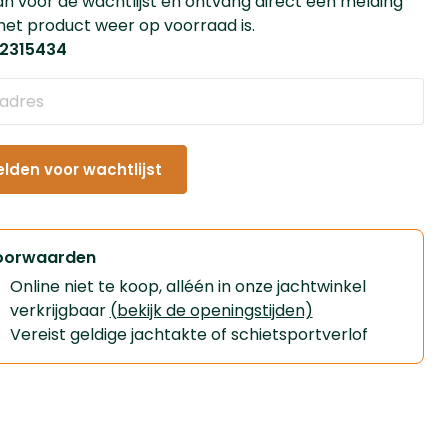
an voor de wachtlijst en ontvang direct een melding
et product weer op voorraad is.
: 2315434
den voor wachtlijst
oorwaarden
Online niet te koop, alléén in onze jachtwinkel
verkrijgbaar
(bekijk de openingstijden)
Vereist geldige jachtakte of schietsportverlof