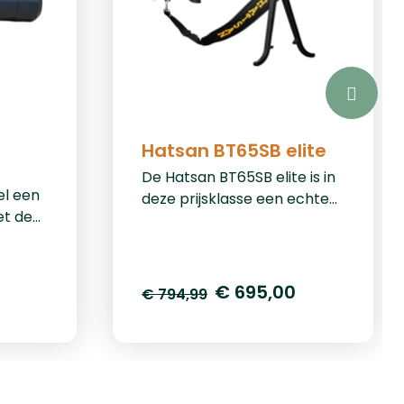
Hatsan BT65SB elite
De Hatsan BT65SB elite is in
el een
deze prijsklasse een echte
et de
krachtpatser! Deze degelijk
. Dit
gebouwde PCP luchtbuks
gstuk
van Hatsan is leverbaar in
stigd
5,5mm en 6,35mm. In
€ 695,00
€ 794,99
esta
5,5mm levert de buks 61
r een
joule en in 6,35mm levert de
uw,
buks 71 joule. De magazijn
capaciteit is 10 schots in
ter en
5,5mm en 9 schots in