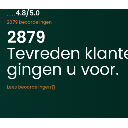
Dankzij het innovatieve
Quick Pierce System kunt u
4.8/5.0
een 12-grams CO2-capsule
2879 beoordelingen
(Let op: Niet meegeleverd!)
2879
vooraf plaatsen zonder
deze direct te activeren.
Een eenvoudige tik activeert
Tevreden klant
de capsule, waardoor u
direct klaar bent om te
gingen u voor.
schieten zonder CO2-verlies
tijdens opslag.Het semi-
automatische systeem met
een intern 6-schots
Lees beoordelingen
magazijn stelt u in staat om
snel achter elkaar te
schieten. Voor extra
capaciteit kunt u de VESTA
Flashloader gebruiken, die
op de Picatinny Rail wordt