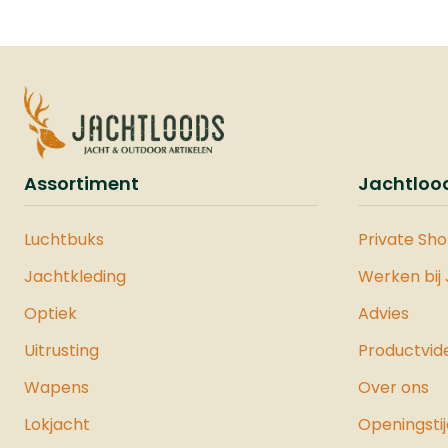
gemonteerd en de
magazijncapaciteit
verdubbelt tot 12 schoten.
Deze flashloader is
compatibel met .50 kaliber
munitie, waaronder
rubberen, stalen en
Assortiment
Jachtloo
polymeer ballen, en is
ontworpen voor snelle en
efficiënte herlaadacties,
Luchtbuks
Private Sh
zelfs onder stressvolle
Jachtkleding
Werken bij
omstandigheden.Voor
verbeterde stabiliteit en
Optiek
Advies
nauwkeurigheid is de VESTA
Uitrusting
Productvid
Shoulder Back een
uitstekende toevoeging.
Wapens
Over ons
Deze schoudersteun kan
eenvoudig op het pistool
Lokjacht
Openingsti