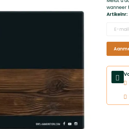
Meldt u a
wanneer h
Artikelnr
Aanmel
V