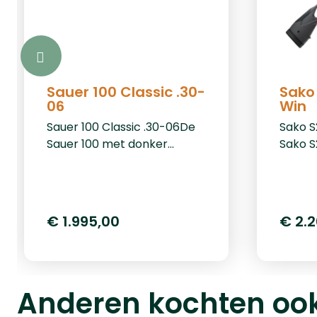
Sauer 100 Classic .30-
Sako 
06
Win
Sauer 100 Classic .30-06De
Sako S
Sauer 100 met donker
Sako S
gebeitste beukenhoutkolf
voor j
verenigt traditionele
precis
uitstraling met moderne
betrou
precisie. De ergonomische
Finse 
€ 1.995,00
€ 2.
kolf is geschikt voor zowel
combin
rechts- als linkshandige
van ee
schutters en omsluit de
met he
koud gehamerde originele
ergono
Anderen kochten oo
Sauer-loop met het
result
EverRest-systeembed voor
onder 