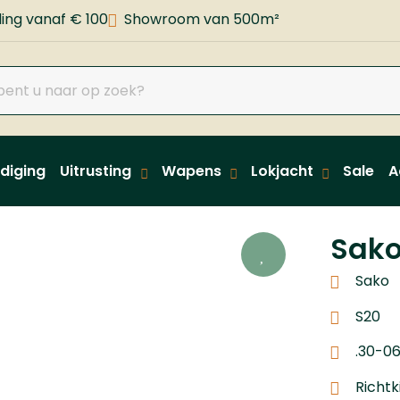
ing vanaf € 100
Showroom van 500m²
diging
Uitrusting
Wapens
Lokjacht
Sale
A
Sako
Sako
S20
.30-0
Richtk