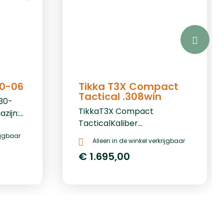
30-06
Tikka T3X Compact
Tactical .308win
.30-
TikkaT3X Compact
zijn:
TacticalKaliber
.308winRichtkijker:
rijgbaar
Alleen in de winkel verkrijgbaar
NeeMagazijn: Ja
€ 1.695,00