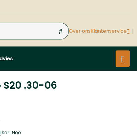
Over ons
Klantenservice
dvies
 S20 .30-06
6
ijker: Nee