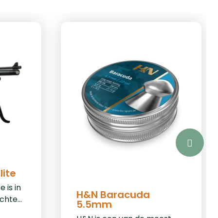
lite
 is in
H&N Baracuda
echte
5.5mm
gelijk