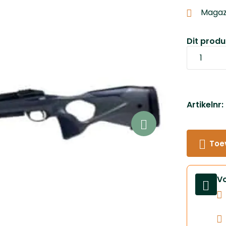
Magazi
Dit produc
Artikelnr
Toe
V