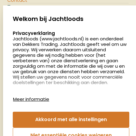
Contact
Jachtloods
Palenrij 1
Welkom bij Jachtloods
5411 LX Zeeland
select language
Privacyverklaring
Nederland
Jachtloods (www.jachtloods.nl) is een onderdeel
van Dekkers Trading. Jachtloods geeft veel om uw
4.8
privacy. Wij verwerken daarom uitsluitend
2883 beoordelingen
gegevens die wij nodig hebben voor (het
verbeteren van) onze dienstverlening en gaan
Openingstijden
zorgvuldig om met de informatie die wij over u en
Dinsdag en donderdag: 13:00 - 17:00 én 18:00 - 21:00
uw gebruik van onze diensten hebben verzameld.
Wij stellen uw gegevens nooit voor commerciële
uur
doelstellingen ter beschikking aan derden.
Winkelen op afspraak
Cookies
Woensdag: 09:00 - 15:00 uur
Meer informatie
Afspraak maken
Google Analytics
Jachtloods maakt gebruik van Google Analytics
om bij te houden hoe gebruikers de website
Nieuwsbrief
Akkoord met alle instellingen
gebruiken en hoe effectief de Adwords-
advertenties van Dekkers trading bij Google
€5,- kortingsbon voor uw volgende bestelling.
zoekresultaatpagina’s zijn. De aldus verkregen
Niet essentiële cookies weigeren