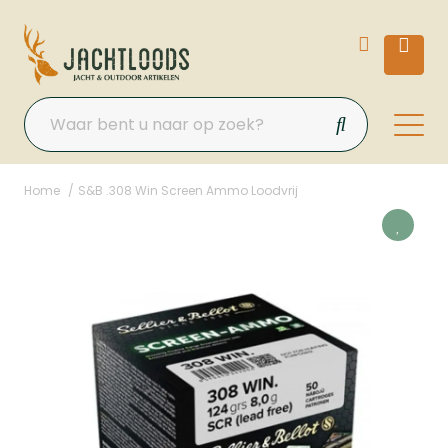
Home
S&B .308 Win Screen Ammo Loodvrij