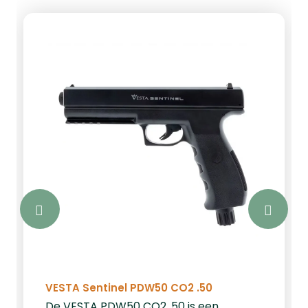
VESTA Sentinel PDW50 CO2 .50
De VESTA PDW50 CO2 .50 is een