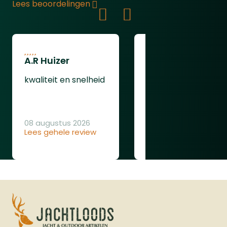
Flashloader gebruiken, die op de
Lees beoordelingen
Picatinny Rail wordt gemonteerd en de
magazijncapaciteit verdubbelt tot 12
schoten. Deze flashloader is compatibel
met .50 kaliber munitie, waaronder
A.R Huizer
leendert van
rubberen, stalen en polymeer ballen, en
oudenaarden
is ontworpen voor snelle en efficiënte
kwaliteit en snelheid
herlaadacties, zelfs onder stressvolle
ging gewoon goed
omstandigheden.Voor verbeterde
stabiliteit en nauwkeurigheid is de
08 augustus 2026
VESTA Shoulder Back een uitstekende
Lees gehele review
08 augustus 2026
toevoeging. Deze schoudersteun kan
Lees gehele review
eenvoudig op het pistool worden
geschoven, waardoor u een stevigere
grip en betere controle krijgt tijdens het
schieten. Bovendien beschikt het
pistool over een 5-slots Picatinny Rail
(22mm) onder de loop, waarop diverse
accessoires zoals lasers of lampen