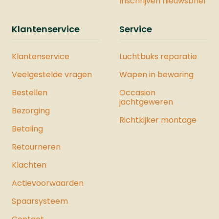
Inschrijven nieuwsbrief
JouleMontage Rail: NeeDe Vesta
Sentinel is ook verkrijgbaar als
Klantenservice
Service
onderdeel van een complete Vesta
Krachtset. Deze set bevat zorgvuldig
Klantenservice
Luchtbuks reparatie
geselecteerde producten waarmee u
de maximale kracht uit het pistool
Veelgestelde vragen
Wapen in bewaring
haalt. Bekijk hier ons hele assortiment
Bestellen
luchtpistolen.
Occasion
jachtgeweren
Bezorging
Richtkijker montage
Betaling
Retourneren
Klachten
Actievoorwaarden
Spaarsysteem