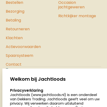
Bestellen
luchtpistolen.
Occasion
jachtgeweren
Bezorging
Richtkijker montage
Betaling
Retourneren
Klachten
Actievoorwaarden
Spaarsysteem
Contact
Jachtloods
Palenrij 1
Welkom bij Jachtloods
5411 LX Zeeland
select language
Privacyverklaring
Nederland
Jachtloods (www.jachtloods.nl) is een onderdeel
van Dekkers Trading. Jachtloods geeft veel om uw
privacy. Wij verwerken daarom uitsluitend
4.8