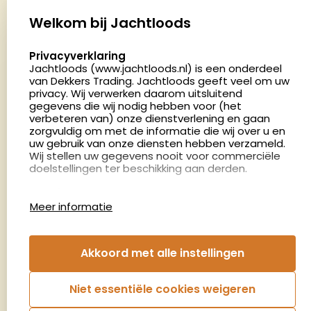
Palenrij 1
Welkom bij Jachtloods
5411 LX Zeeland
select language
Privacyverklaring
Nederland
Jachtloods (www.jachtloods.nl) is een onderdeel
van Dekkers Trading. Jachtloods geeft veel om uw
privacy. Wij verwerken daarom uitsluitend
4.8
gegevens die wij nodig hebben voor (het
2878 beoordelingen
verbeteren van) onze dienstverlening en gaan
Openingstijden
zorgvuldig om met de informatie die wij over u en
Dinsdag en donderdag: 13:00 - 17:00 én 18:00 - 21:00
uw gebruik van onze diensten hebben verzameld.
Wij stellen uw gegevens nooit voor commerciële
uur
doelstellingen ter beschikking aan derden.
Winkelen op afspraak
Cookies
Woensdag: 09:00 - 15:00 uur
Meer informatie
Afspraak maken
Google Analytics
Jachtloods maakt gebruik van Google Analytics
om bij te houden hoe gebruikers de website
Nieuwsbrief
Akkoord met alle instellingen
gebruiken en hoe effectief de Adwords-
advertenties van Dekkers trading bij Google
€5,- kortingsbon voor uw volgende bestelling.
zoekresultaatpagina’s zijn. De aldus verkregen
Niet essentiële cookies weigeren
informatie wordt, met inbegrip van het adres van
Blijf op de hoogte van het laatste nieuws
uw computer (IP-adres), overgebracht naar en