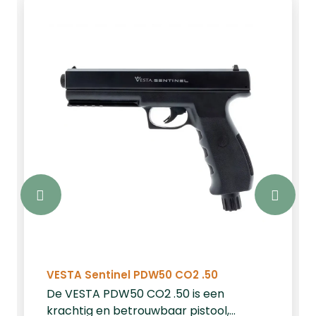
mogelijk. Optiek met hoog contrast; de
richtkijker is helder en levert beelden
met hoog contrast en goede
randscherpte, waardoor een
uitstekende detailherkenning wordt
gegarandeerd. XL gezichtsveld en een
Pupilafstand van 9 cm voor het grootst
mogelijke overzicht en veiligheid in elke
situatie. Extreme robuustheid; hoge
schotweerstand dankzij duurzame
materialen en een betrouwbare
constructie. Waterdrukdichtheid tot 2
m dankzij speciale
afdichtingstechnieken. Er kan geen stof,
vuil of vocht binnendringen in de
behuizing van de richtkijker. Beslaan of
VESTA Sentinel PDW50 CO2 .50
condensatie aan de binnenkant is met
De VESTA PDW50 CO2 .50 is een
de STEINER stikstofdrukvulling
krachtig en betrouwbaar pistool,