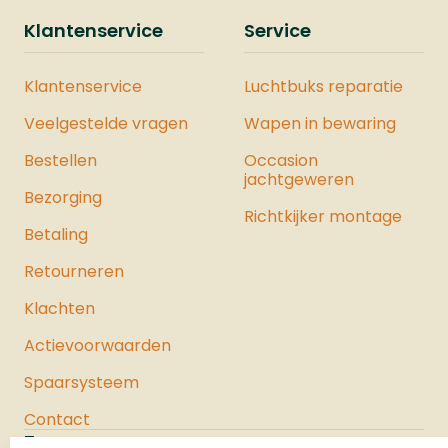
Sentinel is ook verkrijgbaar als
Klantenservice
Service
onderdeel van een complete Vesta
Krachtset. Deze set bevat zorgvuldig
Klantenservice
Luchtbuks reparatie
geselecteerde producten waarmee u
de maximale kracht uit het pistool
Veelgestelde vragen
Wapen in bewaring
haalt. Bekijk hier ons hele assortiment
Bestellen
luchtpistolen.
Occasion
jachtgeweren
Bezorging
Richtkijker montage
Betaling
Retourneren
Klachten
Actievoorwaarden
Spaarsysteem
Contact
Jachtloods