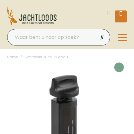
Home
Swarovski RB tM35 accu