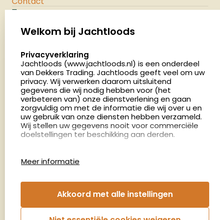
Contact
Jachtloods
Palenrij 1
Welkom bij Jachtloods
5411 LX Zeeland
select language
Privacyverklaring
Nederland
Jachtloods (www.jachtloods.nl) is een onderdeel
van Dekkers Trading. Jachtloods geeft veel om uw
4.8
privacy. Wij verwerken daarom uitsluitend
2879 beoordelingen
gegevens die wij nodig hebben voor (het
verbeteren van) onze dienstverlening en gaan
Openingstijden
zorgvuldig om met de informatie die wij over u en
Dinsdag en donderdag: 13:00 - 17:00 én 18:00 - 21:00
uw gebruik van onze diensten hebben verzameld.
Wij stellen uw gegevens nooit voor commerciële
uur
doelstellingen ter beschikking aan derden.
Winkelen op afspraak
Cookies
Woensdag: 09:00 - 15:00 uur
Meer informatie
Afspraak maken
Google Analytics
Jachtloods maakt gebruik van Google Analytics
om bij te houden hoe gebruikers de website
Nieuwsbrief
Akkoord met alle instellingen
gebruiken en hoe effectief de Adwords-
advertenties van Dekkers trading bij Google
€5,- kortingsbon voor uw volgende bestelling.
zoekresultaatpagina’s zijn. De aldus verkregen
Niet essentiële cookies weigeren