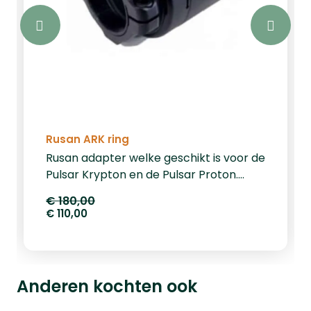
Rusan ARK ring
Rusan adapter welke geschikt is voor de
Pulsar Krypton en de Pulsar Proton.
Zoekt u een andere maat, neem dan
€ 180,00
contact met ons op voor de
€ 110,00
beschikbaarheid.
Anderen kochten ook