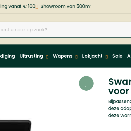
ing vanaf € 100
Showroom van 500m²
diging
Uitrusting
Wapens
Lokjacht
Sale
A
Swar
voor
Bijpassen
deze adapt
deze warm