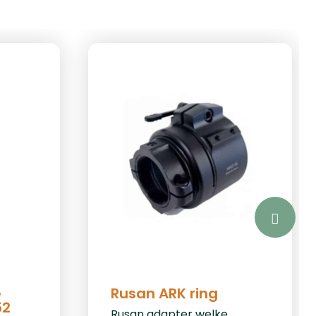
e
Rusan ARK ring
52
Rusan adapter welke