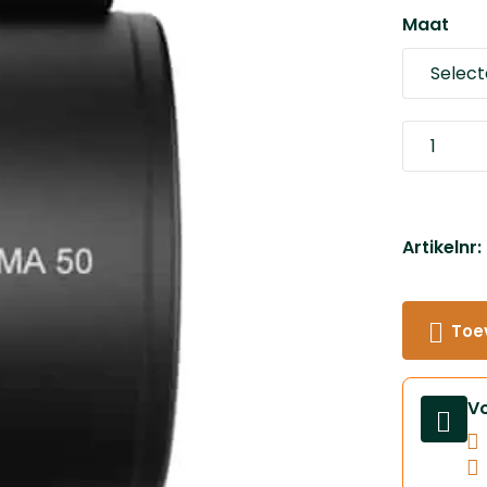
Maat
Artikelnr
Toe
V