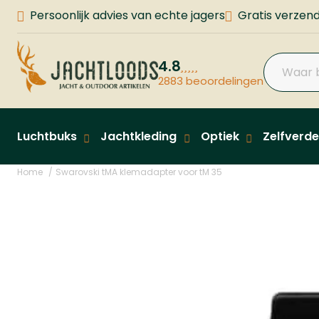
Persoonlijk advies van echte jagers
Gratis verzend
4.8
2883 beoordelingen
Luchtbuks
Jachtkleding
Optiek
Zelfverde
Home
Swarovski tMA klemadapter voor tM 35