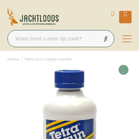
Home
Tetra Gun copper solvent