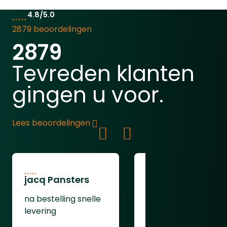
.240, .243, .244.308, 30-06, .300,
4.8/5.0
7×627mm, .270
2879 beoordelingen
2879
Tevreden klanten
gingen u voor.
Lees beoordelingen
jacq Pansters
Henk Van den
Heuvel
na bestelling snelle
Was goed
levering