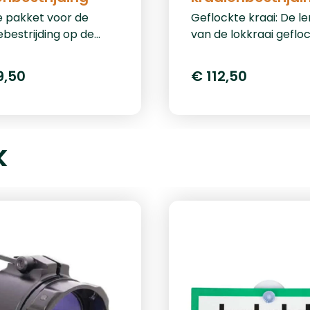
xe pakket voor de
Geflockte kraai: De l
bestrijding op de
van de lokkraai geflock
if bevat twee
cm. Zowel de grondpin
illende typen lokkers,
het voetstuk zijn
9,50
€ 112,50
lockte stapelbare duif
inbegrepen, zodat m
geflockte lokduif. Het
lokkraai op iedere
zettend belangrijk dat
ondergrond mooi rec
okkers met de kop in
kan zetten. Door de s
k
d plaatst, anders
flockcoating gaat de
u geen schijn van
lokkraai niet glimmen 
nbsp;&nbsp;10x volle
zon en daardoor is hij 
kte lokduif10x
van echt te ondersch
kte stapelbare
Dit artikel is per stuk
f1x bouncerset
leverbaar.&nbsp;Wag
ef foudraal1x
kraai: De lengte van 
zak1x camouflage net
geflockte waggelkraai
h wintergras1x
cm. Hij heeft een unie
lbare poten staal1x
draaisysteem zodat hi