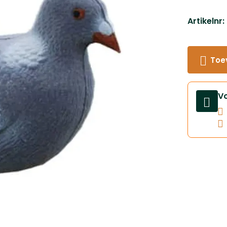
Artikelnr
Toe
V