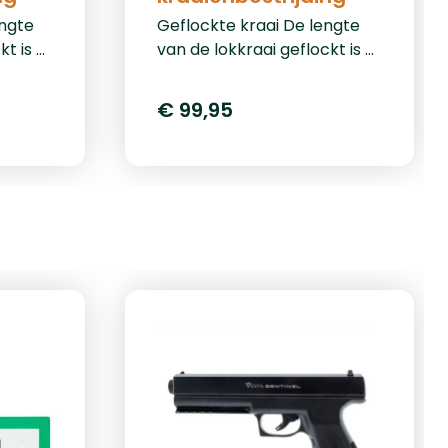
engte
Geflockte kraai De lengte
t is 41
van de lokkraai geflockt is 41
 als
cm. Zowel de grondpin als
het voetstuk zijn
€ 99,95
en de
inbegrepen, zodat men de
lokkraai op iedere
htop
ondergrond mooi rechtop
peciale
kan zetten. Door de speciale
flockcoating gaat de
in de
lokkraai niet glimmen in de
niet
zon en daardoor is hij niet
eiden.
van echt te onderscheiden.
Dit artikel is per stuk
gle
leverbaar.&nbsp;Waggle
de
kraai De lengte van de
 is 50
geflockte waggelkraai is 50
k
cm. Hij heeft een uniek
j door
draaisysteem zodat hij door