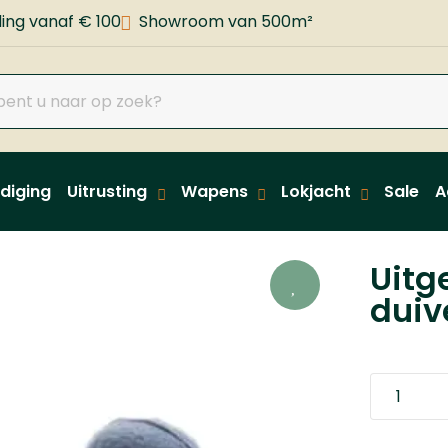
ing vanaf € 100
Showroom van 500m²
diging
Uitrusting
Wapens
Lokjacht
Sale
A
Uitg
duiv