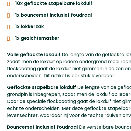
10x geflockte stapelbare lokduif
1x bouncerset inclusief foudraal
1x lokkerzak
1x gezichtsmasker
Volle geflockte lokduif
De lengte van de geflockte lok
zodat men de lokduif op iedere ondergrond mooi rech
flockcoating gaat de lokduif niet glimmen in de zon en 
onderscheiden. Dit artikel is per stuk leverbaar.
Geflockte stapelbare lokduif
De lengte van de gefloc
grondpin is inbegrepen, zodat men de lokduif op ied
Door de speciale flockcoating gaat de lokduif niet glim
echt te onderscheiden. Met deze geflockte stapelbare 
levensechter, waardoor hij voor de “echte “duiven 
Bouncerset inclusief foudraal
De verstelbare bounce