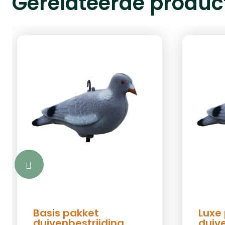
Gerelateerde produc
Basis pakket
Luxe
duivenbestrijding
duiv