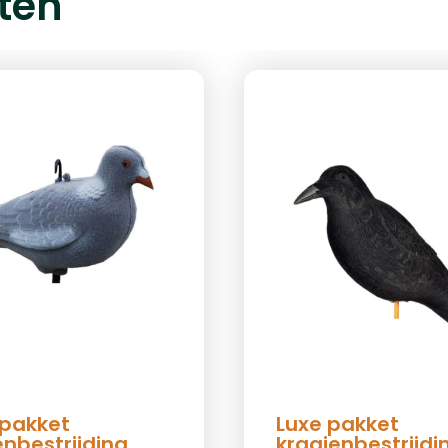
ten
 pakket
Luxe pakket
enbestrijding
kraaienbestrijdi