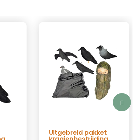
Uitgebreid pakket
ng
kraaienbestrijding