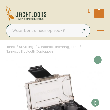
Home
Uitrusting
Gehoorbescherming jacht
Numaxes Bluetooth Oordoppen