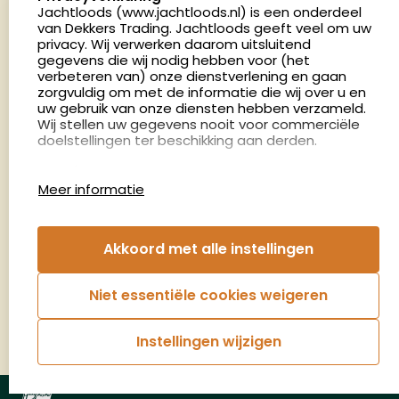
Nederland
Jachtloods (www.jachtloods.nl) is een onderdeel
van Dekkers Trading. Jachtloods geeft veel om uw
4.8
privacy. Wij verwerken daarom uitsluitend
2883 beoordelingen
gegevens die wij nodig hebben voor (het
verbeteren van) onze dienstverlening en gaan
Openingstijden
zorgvuldig om met de informatie die wij over u en
Dinsdag en donderdag: 13:00 - 17:00 én 18:00 - 21:00
uw gebruik van onze diensten hebben verzameld.
Wij stellen uw gegevens nooit voor commerciële
uur
doelstellingen ter beschikking aan derden.
Winkelen op afspraak
Cookies
Woensdag: 09:00 - 15:00 uur
Meer informatie
Afspraak maken
Google Analytics
Jachtloods maakt gebruik van Google Analytics
om bij te houden hoe gebruikers de website
Nieuwsbrief
Akkoord met alle instellingen
gebruiken en hoe effectief de Adwords-
advertenties van Dekkers trading bij Google
€5,- kortingsbon voor uw volgende bestelling.
zoekresultaatpagina’s zijn. De aldus verkregen
Niet essentiële cookies weigeren
informatie wordt, met inbegrip van het adres van
Blijf op de hoogte van het laatste nieuws
uw computer (IP-adres), overgebracht naar en
door Google opgeslagen op servers in de
Instellingen wijzigen
Verenigde Staten. Lees het privacybeleid van
Aanmelden
Google voor meer informatie. U treft ook het
privacybeleid van Google Analytics hier aan.
© Jachtloods 2026 |
Algemene voorwaarden
|
Privacyverklaring
Google gebruikt deze informatie om bij te houden