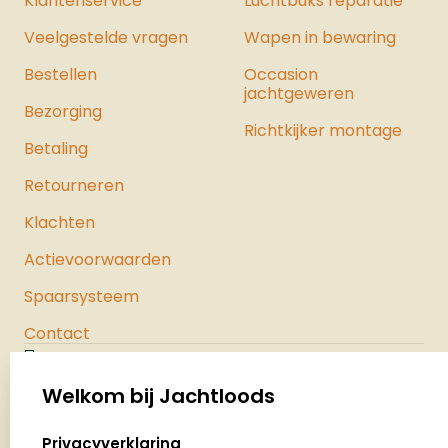
Klantenservice
Luchtbuks reparatie
geselecteerde producten waarmee u
de maximale kracht uit het pistool
Veelgestelde vragen
Wapen in bewaring
haalt. Bekijk hier ons hele assortiment
Bestellen
luchtpistolen.
Occasion
jachtgeweren
Bezorging
Richtkijker montage
Betaling
Retourneren
Klachten
Actievoorwaarden
Spaarsysteem
Contact
Jachtloods
Palenrij 1
Welkom bij Jachtloods
5411 LX Zeeland
select language
Privacyverklaring