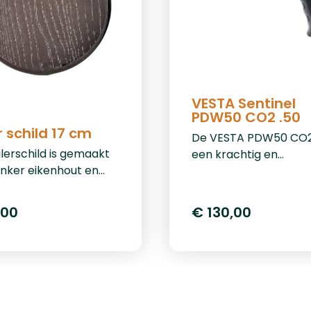
VESTA Sentinel
PDW50 CO2 .50
r schild 17 cm
De VESTA PDW50 CO2 
ilerschild is gemaakt
een krachtig en
nker eikenhout en
betrouwbaar pistool,
een diameter van 17
speciaal ontworpen 
 schildje is voorzien
home defense. Met e
,00
€ 130,00
n uitsparing voor
indrukwekkende krac
iging aan de muur.
20 Joule en compatibil
met .50 kaliber ballen
dit pistool optimale
bescherming en prest
Dankzij het innovatie