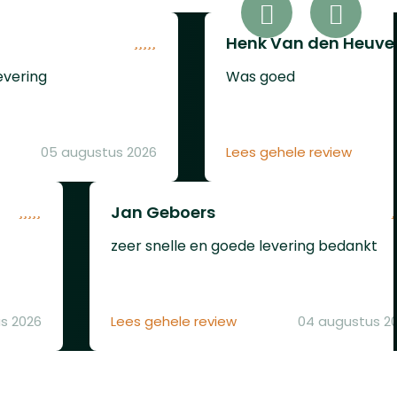
kunt u
psule
Henk Van den Heuve
verd!)
er
evering
Was goed
en.
tiveert
 u
05 augustus 2026
Lees gehele review
te
verlies
mi-
Jan Geboers
em met
zeer snelle en goede levering bedankt
aat om
s 2026
Lees gehele review
04 augustus 2
VESTA
, die
ordt