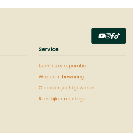
oten.
aliber
Service
e en
es,
Luchtbuks reparatie
e
Wapen in bewaring
r
 en
Occasion jachtgeweren
 VESTA
Richtkijker montage
ng.
kan
ool