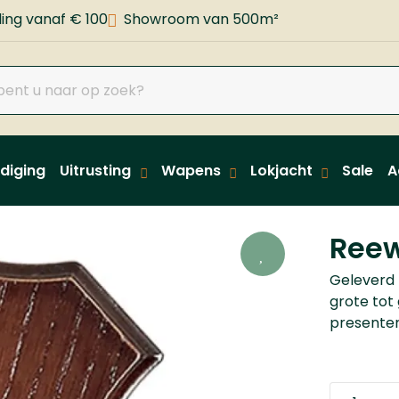
ing vanaf € 100
Showroom van 500m²
diging
Uitrusting
Wapens
Lokjacht
Sale
A
d
Reew
Geleverd p
grote tot
presenter