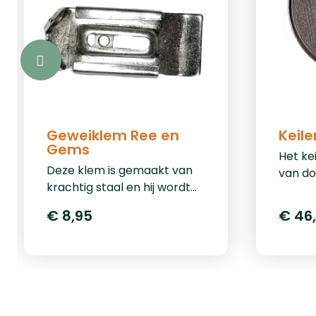
Geweiklem Ree en
Keile
Gems
Het ke
Deze klem is gemaakt van
van do
krachtig staal en hij wordt
heeft 
geleverd met schroef. Deze
cm. Het
€ 8,95
€ 46
klem is geschikt voor alle
van ee
reewild- en gemstrofeeeën.
bevest