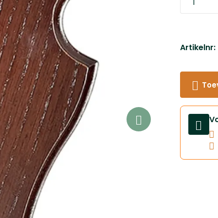
Artikelnr
Toe
V