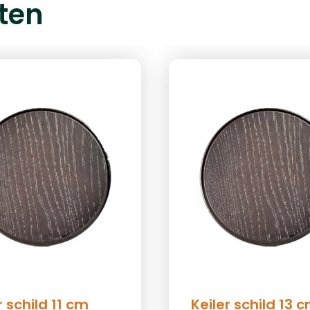
ten
r schild 11 cm
Keiler schild 13 