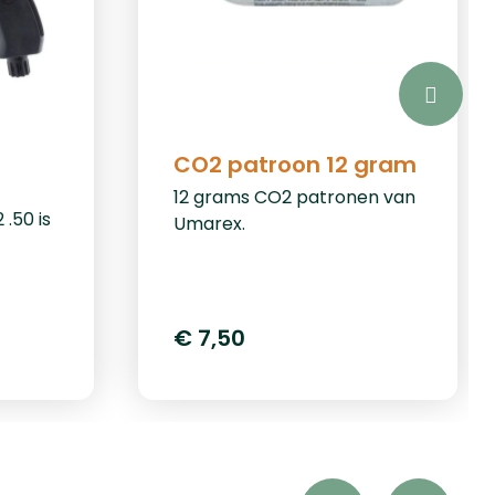
CO2 patroon 12 gram
12 grams CO2 patronen van
.50 is
Umarex.
voor
en
€ 7,50
ht van
iteit
, biedt
aties.
ve