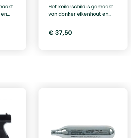
emaakt
Het keilerschild is gemaakt
 en
van donker eikenhout en
an 13
heeft een diameter van 15
rzien
cm. Het schildje is voorzien
€ 37,50
or
van een uitsparing voor
uur.
bevestiging aan de muur.