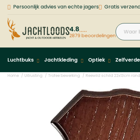
Persoonlijk advies van echte jagers
Gratis verzend
4.8
2879 beoordelingen
Luchtbuks
Jachtkleding
Optiek
Zelfverde
Home
Uitrusting
Trofee bewerking
Reewild schild 22x13cm ron