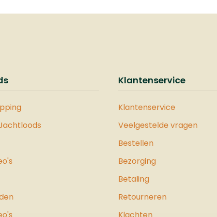
magazijncapaciteit
verdubbelt tot 12 sch
Deze flashloader is
compatibel met .50 k
munitie, waaronder
rubberen, stalen en
ds
Klantenservice
polymeer ballen, en is
ontworpen voor snell
efficiënte herlaadacti
opping
Klantenservice
zelfs onder stressvoll
 Jachtloods
Veelgestelde vragen
omstandigheden.Voo
verbeterde stabiliteit
Bestellen
nauwkeurigheid is de
eo's
Bezorging
Shoulder Back een
uitstekende toevoegi
Betaling
Deze schoudersteun 
eenvoudig op het pist
jden
Retourneren
worden geschoven,
eo's
Klachten