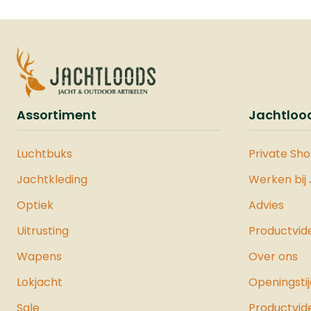
Assortiment
Jachtloo
Luchtbuks
Private Sh
Jachtkleding
Werken bij
Optiek
Advies
Uitrusting
Productvid
Wapens
Over ons
Lokjacht
Openingsti
Sale
Productvid