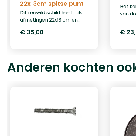
22x13cm spitse punt
Het ke
Dit reewild schild heeft als
van do
afmetingen 22x13 cm en
heeft 
heeft een spitse punt aan
cm. Het
€ 35,00
€ 23
de onderkant. Het schild is
van ee
donker eiken van kleur en
bevest
heeft aan de achterkant
zoek n
uitgefreesde
formaa
Anderen kochten oo
kaakuitsparingen voor beide
alle ke
onderkaken.
assort