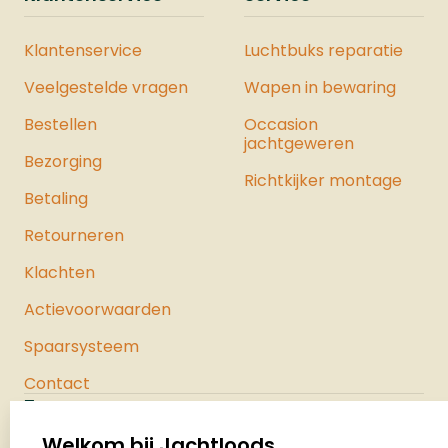
Klantenservice
Luchtbuks reparatie
Veelgestelde vragen
Wapen in bewaring
Bestellen
Occasion
jachtgeweren
Bezorging
Richtkijker montage
Betaling
Retourneren
Klachten
Actievoorwaarden
Spaarsysteem
Contact
Jachtloods
Palenrij 1
Welkom bij Jachtloods