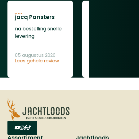
jacq Pansters
Henk Van den
Heuvel
na bestelling snelle
Was goed
levering
05 augustus 2026
Lees gehele review
04 augustus 2026
Lees gehele review
Assortiment
Jachtloods