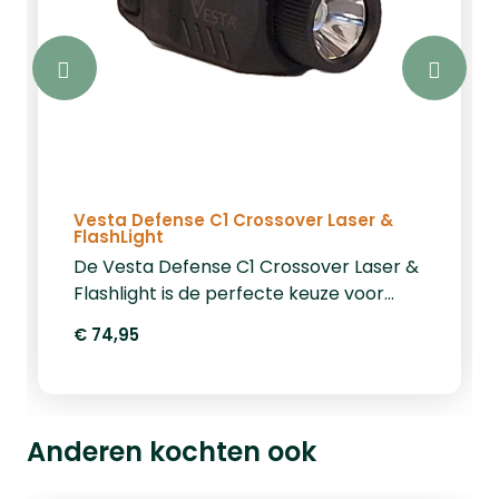
Vesta Defense C1 Crossover Laser &
FlashLight
De Vesta Defense C1 Crossover Laser &
Flashlight is de perfecte keuze voor
luchtbuks-schutters die zowel
€ 74,95
krachtige verlichting als nauwkeurige
richtmogelijkheden nodig hebben. Deze
veelzijdige tool combineert een 500
lumen LED-zaklamp en een laser, ideaal
Anderen kochten ook
voor het verlichten van doelen en het
nauwkeurig richten, zelfs in het