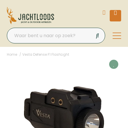
Home
Vesta Defense F1 FlashLight