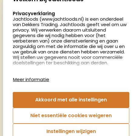
5411 LX Zeeland
select language
Privacyverklaring
Nederland
Jachtloods (www.jachtloods.nl) is een onderdeel
van Dekkers Trading. Jachtloods geeft veel om uw
privacy. Wij verwerken daarom uitsluitend
4.8
gegevens die wij nodig hebben voor (het
2879 beoordelingen
verbeteren van) onze dienstverlening en gaan
Openingstijden
zorgvuldig om met de informatie die wij over u en
Dinsdag en donderdag: 13:00 - 17:00 én 18:00 - 21:00
uw gebruik van onze diensten hebben verzameld.
Wij stellen uw gegevens nooit voor commerciële
uur
doelstellingen ter beschikking aan derden.
Winkelen op afspraak
Cookies
Woensdag: 09:00 - 15:00 uur
Meer informatie
Afspraak maken
Google Analytics
Jachtloods maakt gebruik van Google Analytics
om bij te houden hoe gebruikers de website
Nieuwsbrief
Akkoord met alle instellingen
gebruiken en hoe effectief de Adwords-
advertenties van Dekkers trading bij Google
€5,- kortingsbon voor uw volgende bestelling.
zoekresultaatpagina’s zijn. De aldus verkregen
Niet essentiële cookies weigeren
informatie wordt, met inbegrip van het adres van
Blijf op de hoogte van het laatste nieuws
uw computer (IP-adres), overgebracht naar en
door Google opgeslagen op servers in de
Instellingen wijzigen
Verenigde Staten. Lees het privacybeleid van
Aanmelden