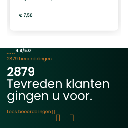
keuze voor de serieuze luchtbuks-
schutter die op zoek is naar
€ 7,50
veelzijdigheid, precisie en
betrouwbaarheid.
4.8/5.0
2879 beoordelingen
2879
Tevreden klanten
gingen u voor.
Lees beoordelingen