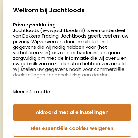
Palenrij 1
Welkom bij Jachtloods
5411 LX Zeeland
select language
Privacyverklaring
Nederland
Jachtloods (www.jachtloods.nl) is een onderdeel
van Dekkers Trading. Jachtloods geeft veel om uw
4.8
privacy. Wij verwerken daarom uitsluitend
2883 beoordelingen
gegevens die wij nodig hebben voor (het
verbeteren van) onze dienstverlening en gaan
Openingstijden
zorgvuldig om met de informatie die wij over u en
Dinsdag en donderdag: 13:00 - 17:00 én 18:00 - 21:00
uw gebruik van onze diensten hebben verzameld.
Wij stellen uw gegevens nooit voor commerciële
uur
doelstellingen ter beschikking aan derden.
Winkelen op afspraak
Cookies
Woensdag: 09:00 - 15:00 uur
Meer informatie
Afspraak maken
Google Analytics
Jachtloods maakt gebruik van Google Analytics
om bij te houden hoe gebruikers de website
Nieuwsbrief
Akkoord met alle instellingen
gebruiken en hoe effectief de Adwords-
advertenties van Dekkers trading bij Google
€5,- kortingsbon voor uw volgende bestelling.
zoekresultaatpagina’s zijn. De aldus verkregen
Niet essentiële cookies weigeren
informatie wordt, met inbegrip van het adres van
Blijf op de hoogte van het laatste nieuws
uw computer (IP-adres), overgebracht naar en