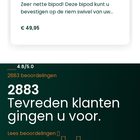
Zeer nette bipod! Deze bipod kunt u
bevestigen op de riem swivel van uw
luchtbuks. Dankzij de meegeleverde
adapter kunt u deze bipod eventueel
€ 49,95
ook bevestigen op een picantinny rail.
De rubberen voetjes zorgen voor goede
grip op de ondergrond. Maximale
hoogte 21cm, minimale hoogte 14cm.
&nbsp; &nbsp;
4.8/5.0
2883 beoordelingen
2883
Tevreden klanten
gingen u voor.
Lees beoordelingen