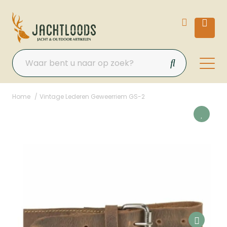
Home
Vintage Lederen Geweerriem GS-2