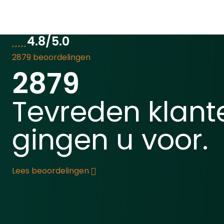
140x140cm per scherm. De
hogere variant is praktisch
voor jagers die een hoger
stoeltje gebruiken. Vind u
4.8/5.0
het ook zo vervelend om
2879 beoordelingen
telkens dat camouflage net
2879
met die losse stokken mee
te slepen? Of duurt het u
ook te lang om zelf die
Tevreden klant
camouflage hut te bouwen?
Dan is deze opvouwbare
gingen u voor.
blind echt iets voor u. Het
bovenste gedeelte van de
blind is gemaakt van
clearview net, d.w.z. dat u
Lees beoordelingen
alles ziet aankomen maar
dat het wild u niet kan zien.
Snel op te zetten en
makkelijk mee te nemen, de