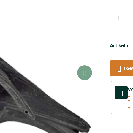
Artikelnr
Toe
V