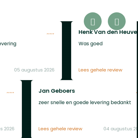
bescherming en prestaties.
raal
Dankzij het innovatieve
Quick Pierce System kunt u
een 12-grams CO2-capsule
(Let op: Niet meegeleverd!)
Henk Van den Heuve
vooraf plaatsen zonder
evering
Was goed
deze direct te activeren.
Een eenvoudige tik activeert
de capsule, waardoor u
direct klaar bent om te
05 augustus 2026
Lees gehele review
schieten zonder CO2-verlies
tijdens opslag.Het semi-
automatische systeem met
Jan Geboers
een intern 6-schots
zeer snelle en goede levering bedankt
magazijn stelt u in staat om
snel achter elkaar te
schieten. Voor extra
capaciteit kunt u de VESTA
s 2026
Lees gehele review
04 augustus 2
Flashloader gebruiken, die