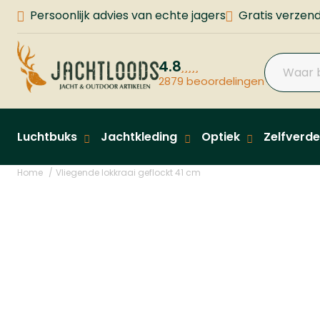
Persoonlijk advies van echte jagers
Gratis verzend
4.8
2879 beoordelingen
Luchtbuks
Jachtkleding
Optiek
Zelfverde
Home
Vliegende lokkraai geflockt 41 cm