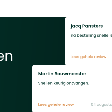
met een handige foud
geleverd.
jacq Pansters
na bestelling snelle l
en
Lees gehele review
Martin Bouwmeester
Snel en keurig ontvangen.
Lees gehele review
04 augustu