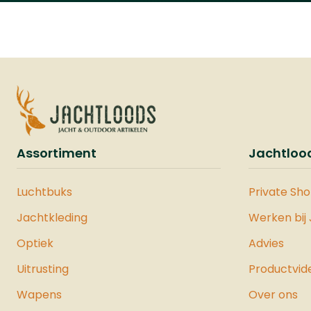
blind wordt geleverd met
draagzak. Ideaal voor de
jager die veel aan
schadebestrijding doet op
bijvoorbeeld duiven, kraaien
of ganzen.
Assortiment
Jachtloo
Luchtbuks
Private Sh
Jachtkleding
Werken bij
Optiek
Advies
Uitrusting
Productvid
Wapens
Over ons