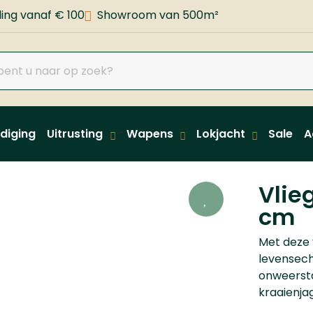
ing vanaf € 100
Showroom van 500m²
diging
Uitrusting
Wapens
Lokjacht
Sale
A
Vlie
cm
Met deze v
levensech
onweersta
kraaienja