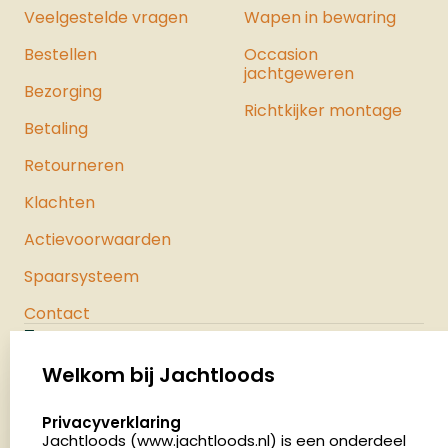
de maximale kracht uit het pistool
Veelgestelde vragen
Wapen in bewaring
haalt. Bekijk hier ons hele assortiment
Bestellen
luchtpistolen.
Occasion
jachtgeweren
Bezorging
Richtkijker montage
Betaling
Retourneren
Klachten
Actievoorwaarden
Spaarsysteem
Contact
Jachtloods
Palenrij 1
Welkom bij Jachtloods
5411 LX Zeeland
select language
Privacyverklaring
Nederland
Jachtloods (www.jachtloods.nl) is een onderdeel