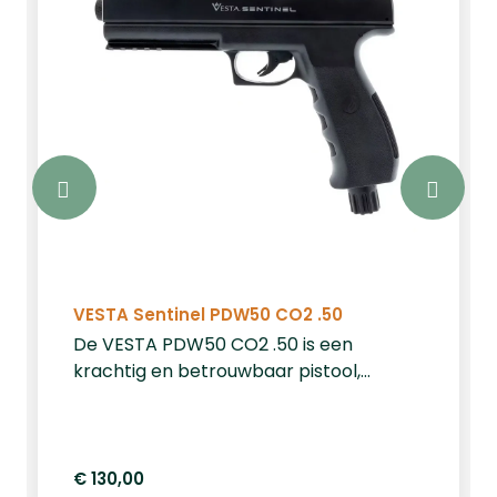
VESTA Sentinel PDW50 CO2 .50
De VESTA PDW50 CO2 .50 is een
krachtig en betrouwbaar pistool,
speciaal ontworpen voor home
defense. Met een indrukwekkende
kracht van 20 Joule en compatibiliteit
met .50 kaliber ballen, biedt dit pistool
€ 130,00