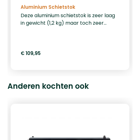
Aluminium Schietstok
Deze aluminium schietstok is zeer laag
in gewicht (1,2 kg) maar toch zeer
stabiel. De hoogte is makkelijk te
verstellen dankzij de kunststof clips, de
maximale hoogte is 180 cm. Omdat de
aluminium schietstok de hele buks
€ 109,95
ondersteund kunt u zeer stabiel
schieten, ook op lange afstanden. Dit
product wordt geleverd inclusief
draagtas. Bekijk hier nog meer
Anderen kochten ook
accessoires.