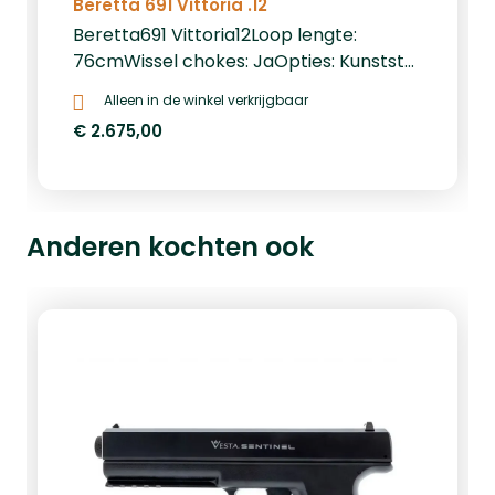
Beretta 691 Vittoria .12
Beretta691 Vittoria12Loop lengte:
76cmWissel chokes: JaOpties: Kunststof
koffer
Alleen in de winkel verkrijgbaar
€ 2.675,00
Anderen kochten ook