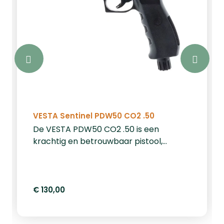
VESTA Sentinel PDW50 CO2 .50
De VESTA PDW50 CO2 .50 is een
krachtig en betrouwbaar pistool,
speciaal ontworpen voor home
defense. Met een indrukwekkende
kracht van 20 Joule en compatibiliteit
met .50 kaliber ballen, biedt dit pistool
€ 130,00
optimale bescherming en prestaties.
Dankzij het innovatieve Quick Pierce