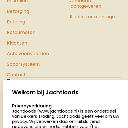
Bestellen
luchtpistolen.
Occasion
jachtgeweren
Bezorging
Richtkijker montage
Betaling
Retourneren
Klachten
Actievoorwaarden
Spaarsysteem
Contact
Jachtloods
Palenrij 1
Welkom bij Jachtloods
5411 LX Zeeland
select language
Privacyverklaring
Nederland
Jachtloods (www.jachtloods.nl) is een onderdeel
van Dekkers Trading. Jachtloods geeft veel om uw
4.8
privacy. Wij verwerken daarom uitsluitend
2883 beoordelingen
gegevens die wij nodig hebben voor (het