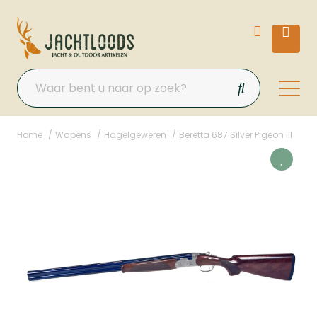
Home
Wapens
Hagelgeweren
Beretta 687 Silver Pigeon III