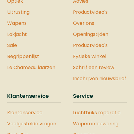
Optiek
Advies
schutters als beginners die op zoek zijn
Uitrusting
Productvideo's
naar een betrouwbaar en krachtig
verdedigingsmiddel. Met zijn robuuste
Wapens
Over ons
constructie, gebruiksgemak en
Lokjacht
uitbreidbaarheid is dit pistool een
Openingstijden
uitstekende keuze voor persoonlijke
Sale
Productvideo's
veiligheid.Specificaties:Merk:
VESTAModel: PDW50 20J - Dutch
Begrippenlijst
Fysieke winkel
VersionSysteem: CO2Kaliber
Le Chameau laarzen
Schrijf een review
.50Gewicht: 700 gramLengte: 22
cmMagazijn: JaVeiligheid: JaJoule: 19,9
Inschrijven nieuwsbrief
JouleMontage Rail: NeeDe Vesta
Sentinel is ook verkrijgbaar als
Klantenservice
Service
onderdeel van een complete Vesta
Krachtset. Deze set bevat zorgvuldig
Klantenservice
Luchtbuks reparatie
geselecteerde producten waarmee u
de maximale kracht uit het pistool
Veelgestelde vragen
Wapen in bewaring
haalt. Bekijk hier ons hele assortiment